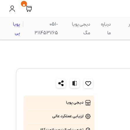
0
درباره
دیجی پویا
051-
پویا
ما
مگ
38453765
پی
دیجی پویا
ارزیابی عملکرد
عالی
تضمین اصالت و سلامت کالا