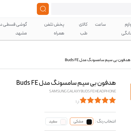
ازم
ساعت
کالای
پخش تلفن
گوشی قسطی در
انگی
طب
همراه
مشهد
هدفون بی سیم سامسونگ مدل Buds FE
هدفون بی سیم سامسونگ مدل Buds FE
SAMSUNG GALAXY BUDS FE HEADPHONE
از 1
انتخاب رنگ :
مشکی
سفید