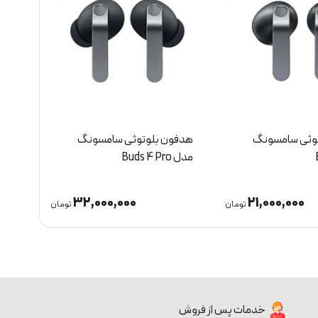
وثی سامسونگ
هدفون بلوتوثی سامسونگ
هدفو
مدل Buds 3 Pro
مدل uds 4
23,000,000
32,000,000
تومان
تومان
خدمات پس از فروش