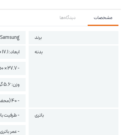
مشخصات
دیدگاه‌ها
برند
Samsung
بدنه
ابعاد: 17.1 × 19.2 × 22.2 میلی‌متر (ایرباد)
- 27.7 × 50 × 50 میلی‌متر (محفظه شارژ)
وزن: 5.6 گرم (هر ایرباد)
- 40 (محفظه شارژ)
باتری
- ظرفیت باتری : 479 میل
- عمر باتری حداکثر 6 ساعت 