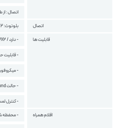
اتصال : از طریق محفظ
اتصال
بلوتوث: 5.2
قابلیت ها
- دارد / IPX2 (مقاوم در برابر پاشش آب)
- قابلیت حذف 
- میکروفون 
- حالت Ambient Sound برای شنیدن صدای محیط اطراف در حین پخش محتوا
- کنترل لم
اقلام همراه
- محفظه شا