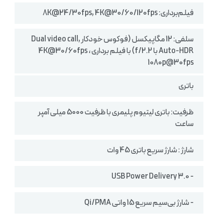
فیلم‌برداری: 8K@24/30fps, 4K@30/60/120fps
سلفی: 12 مگاپیکسل (فوکوس خودکار Dual video call,
Auto-HDR با f/2.2) با فیلم برداری 4K@30/60fps ،
1080p@30fps
باتری
ظرفیت: باتری لیتیوم پلیمری با ظرفیت 5000 میلی آمپر
ساعت
شارژ : شارژ سریع باتری 45 وات
- USB Power Delivery 3.0
- شارژ بی‌سیم سریع 15 واتی Qi/PMA