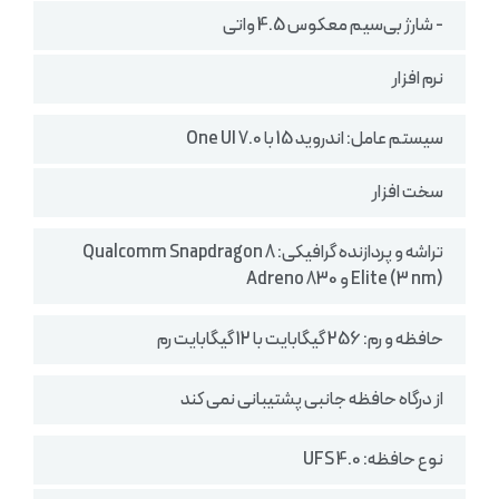
- شارژ بی‌سیم معکوس 4.5 واتی
نرم افزار
سیستم‌ عامل: اندروید 15 با One UI 7.0
سخت افزار
تراشه و پردازنده گرافیکی: Qualcomm Snapdragon 8
Elite (3 nm) و Adreno 830
حافظه و رم: 256 گیگابایت با 12 گیگابایت رم
از درگاه حافظه جانبی پشتیبانی نمی کند
نوع حافظه: UFS 4.0