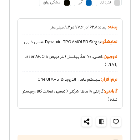
نقره ای
آبی
مشکی براق
بدنه:
ابعاد: 162.8 در 77.6 در 8.2 میلی‌متر
نمایشگر:
نوع: Dynamic LTPO AMOLED 2X لمسی خازنی
دوربین:
اصلی: 200 مگاپیکسل (لنز عریض Laser AF, OIS
با f/1.7)
نرم افزار:
سیستم‌ عامل: اندروید 15 با One UI 7.0
گارانتی:
گارانتي ١٨ ماهه شركتي ( تضمين اصالت كالا ، رجيستر
شده )