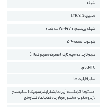
شبکه
فناوری: LTE/5G
شبکه بی‌سیم: Wi-Fi 7.0 سه بانده
بلوتوث: نسخه 5.4
سیم‌کارت: دو سیم‌کارته (همزمان هردو فعال )
NFC: دارد
سایر قابلیت ها
حسگرها: اثرانگشت (زیر نمایشگر اولتراسونیک) شتاب‌سنج
، ژیروسکوپ، سنسور مجاورت ، قطب‌نما ، فشارسنج