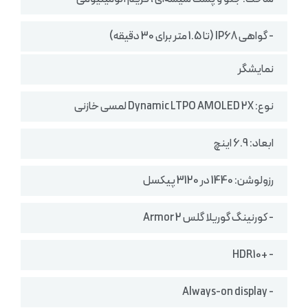
- گواهی IP68 (تا 1.5 متر برای 30 دقیقه)
نمایشگر
نوع: Dynamic LTPO AMOLED 2X لمسی خازنی
ابعاد: 6.9 اینچ
رزولوشن: 1440 در 3120 پیکسل
- کورنینگ گوریلا گلس Armor 2
- +HDR10
- Always-on display