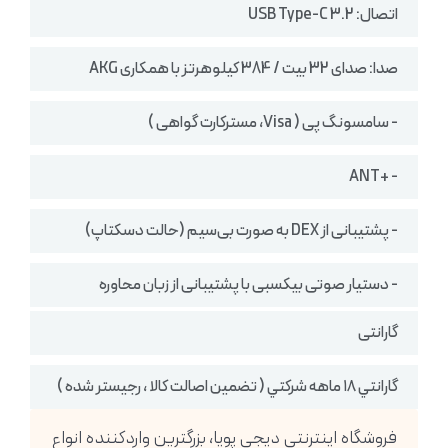
اتصال: USB Type-C 3.2
صدا: صدای 32 بیت / 384 کیلوهرتز با همکاری AKG
- سامسونگ پی ( Visa، مسترکارت گواهی )
- +ANT
- پشتیبانی از DEX به صورت بی‌سیم (حالت دسکتاپ)
- دستیار صوتی بیکسبی با پشتیبانی از زبان محاوره
گارانتی
گارانتي ١٨ ماهه شركتي ( تضمين اصالت كالا ، رجيستر شده )
فروشگاه اینترنتی دیجی پویا، بزرگترین واردکننده انواع