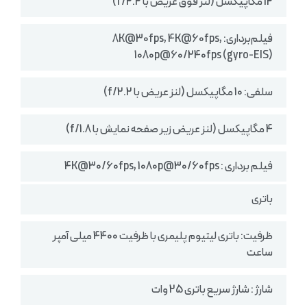
12 مگاپیکسل (لنز فوق عریض با f/2.2)
فیلم‌برداری: 8K@30fps, 4K@60fps,
1080p@60/240fps (gyro-EIS)
سلفی: 10 مگاپیکسل (لنز عریض با f/2.2)
4 مگاپیکسل (لنز عریض زیر صفحه نمایش با f/1.8)
فیلم برداری : 4K@30/60fps, 1080p@30/60fps
باتری
ظرفیت: باتری لیتیوم پلیمری با ظرفیت 4400 میلی آمپر
ساعت
شارژ : شارژ سریع باتری 25 وات