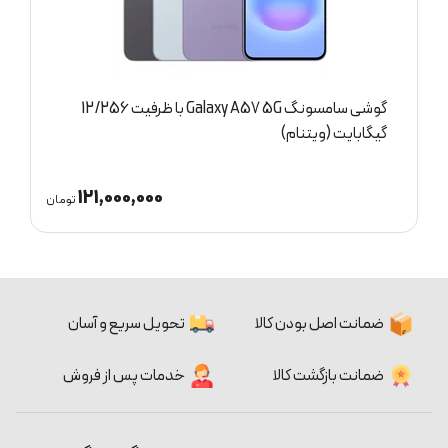
گوشی سامسونگ Galaxy A57 5G با ظرفیت 12/256
گوشی سا
گیگابایت (ویتنام)
0,000
121,000,000
تومان
ضمانت اصل بودن کالا
تحویل سریع و آسان
ضمانت بازگشت کالا
خدمات پس از فروش