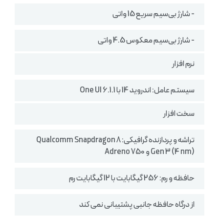
- شارژ بی‌سیم سریع 15 واتی
- شارژ بی‌سیم معکوس 4.5 واتی
نرم افزار
سیستم‌ عامل: اندروید 14 با One UI 6.1.1
سخت افزار
تراشه و پردازنده گرافیکی: Qualcomm Snapdragon 8
Gen 3 (4 nm) و Adreno 750
حافظه و رم: 256 گیگابایت با 12 گیگابایت رم
از درگاه حافظه جانبی پشتیبانی نمی کند