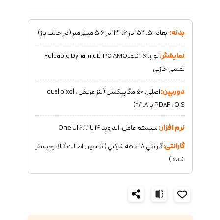
بدنه:
ابعاد : 153.5 در 132.6 در 5.6 میلی‌متر (در حالت باز)
نمایشگر:
نوع: Foldable Dynamic LTPO AMOLED 2X
لمسی خازنی
دوربین:
اصلی: 50 مگاپیکسل (لنز عریض , dual pixel
PDAF , OIS با f/1.8)
نرم افزار:
سیستم‌ عامل: اندروید 14 با One UI 6.1.1
گارانتی:
گارانتي ١٨ ماهه شركتي ( تضمين اصالت كالا ، رجيستر
شده )