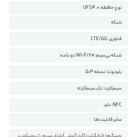
نوع حافظه: UFS 4.0
شبکه
فناوری: LTE/5G
شبکه بی‌سیم: Wi-Fi 6e دو بانده
بلوتوث: نسخه 5.3
سیم‌کارت: تک سیم‌کارته
NFC: دارد
سایر قابلیت ها
حسگرها: اثرانگشت (کنار گوشی) شتاب‌سنج ، ژیروسکوپ،