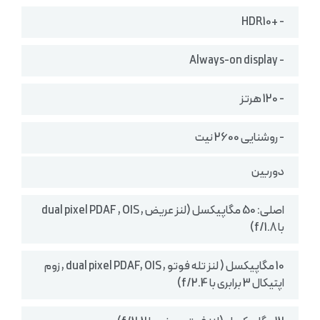
- +HDR10
- Always-on display
- 120 هرتز
- روشنایی 2600 نیت
دوربین
اصلی: 50 مگاپیکسل (لنز عریض , dual pixel PDAF , OIS
با f/1.8)
10 مگاپیکسل ( لنز تله‌ فوتو , dual pixel PDAF, OIS , زوم
اپتیکال 3 برابری با f/2.4)