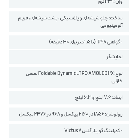
وزن: 239 گرم
ساخت: جلو شیشه ای و پلاستیکی ، پشت شیشه‌ای ، فریم
آلومینیومی
- گواهی IP48 (تا 1.5 متر برای 30 دقیقه)
نمایشگر
نوع: Foldable Dynamic LTPO AMOLED 2X لمسی
خازنی
ابعاد: 7.6 اینچ و 6.3 اینچ
رزولوشن: 1856 در 2160 پیکسل و 968 در 2376 پیکسل
- کورنینگ گوریلا گلس Victus 2