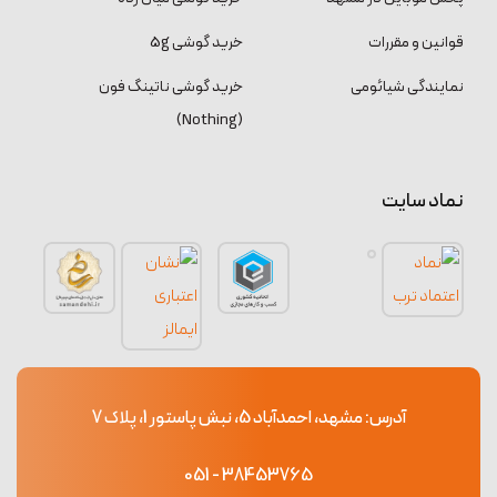
قوانین و مقررات
خرید گوشی 5g
نمایندگی شیائومی
خرید گوشی ناتینگ فون
(Nothing)
نماد سایت
آدرس: مشهد، احمدآباد 5، نبش پاستور 1، پلاک 7
38453765 - 051