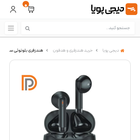
0
دیجی پویا
خرید هندزفری و هدفون
هندزفری بلوتوثی سی بای مدل s C2