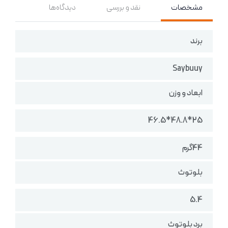
مشخصات
نقد و بررسی
دیدگاه‌ها
برند
Saybuuy
ابعاد و وزن
25*48.8*46.5
44گرم
بلوتوث
5.4
برد بلوتوث