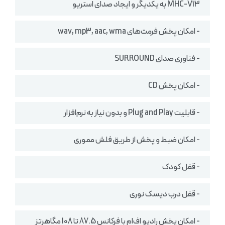
MHC-V13 به یکدیگر و ایجاد صدای استریو
- امکان پخش فرمت‌های wav, mp3, aac, wma
- فناوری صدای SURROUND
- امکان پخش CD
- قابلیت Plug and Play و بدون نیاز به نرم‌افزار
- امکان ضبط و پخش از طریق فلش مموری
- قفل کودک
- قفل درب دیسک نوری
- امکان پخش رادیو اف‌ام با فرکانس 87.5 تا 108 مگاهرتز