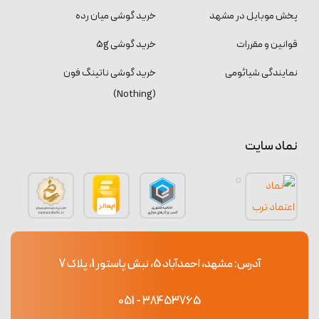
پخش موبایل در مشهد
خرید گوشی میان رده
قوانین و مقررات
خرید گوشی 5g
نمایندگی شیائومی
خرید گوشی ناتینگ فون
(Nothing)
نماد سایت
آدرس: مشهد، احمدآباد 5، نبش پاستور 1، پلاک 7
38453765 - 051