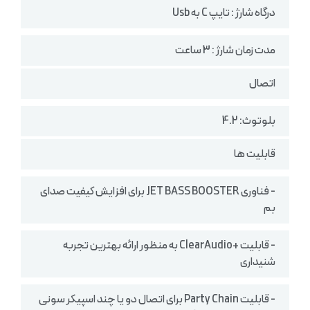
درگاه شارژ : تایپ C به Usb
مدت زمان شارژ : 3 ساعت
اتصال
بلوتوث: 4.2
قابلیت ها
- فناوری JET BASS BOOSTER برای افزایش کیفیت صدای
بم
- قابلیت +ClearAudio به منظور ارائه بهترین تجربه
شنیداری
- قابلیت Party Chain برای اتصال دو یا چند اسپیکر سونی