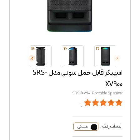
اسپیکر قابل حمل سونی مدل SRS-
XV900
SRS-XV900 Portable Speaker
از 1
انتخاب رنگ :
مشکی