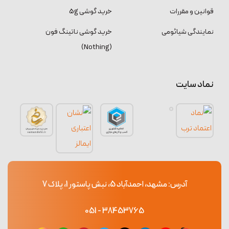
قوانین و مقررات
خرید گوشی 5g
نمایندگی شیائومی
خرید گوشی ناتینگ فون
(Nothing)
نماد سایت
آدرس: مشهد، احمدآباد 5، نبش پاستور 1، پلاک 7
38453765 - 051