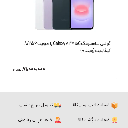
گوشی سامسونگ Galaxy A37 5G با ظرفیت 8/256
گیگابایت (ویتنام)
گ
81,000,000
ان
تومان
ضمانت اصل بودن کالا
تحویل سریع و آسان
ضمانت بازگشت کالا
خدمات پس از فروش