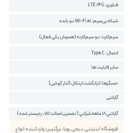
فناوری: LTE /4G
شبکه بی‌سیم: Wi-Fi ac دو بانده
سیم‌کارت: دو سیم‌کارته (همزمان یکی فعال)
اتصال : Type C
سایر قابلیت ها
حسگرها: اثرانگشت اپتکال (کنار گوشی)
گارانتی
گارانتي ١٨ ماهه شركتي ( تضمين اصالت كالا ، رجيستر شده )
فروشگاه اینترنتی دیجی پویا، بزرگترین واردکننده انواع