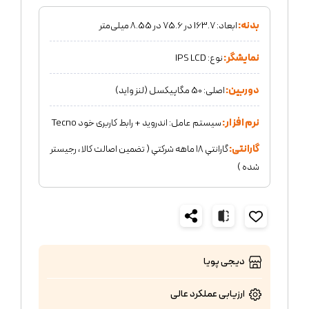
بدنه:
ابعاد: 163.7 در 75.6 در 8.55 میلی‌متر
نمایشگر:
نوع: IPS LCD
دوربین:
اصلی: 50 مگاپیکسل (لنز واید)
نرم افزار:
سیستم‌ عامل: اندروید + رابط کاربری خود Tecno
گارانتی:
گارانتي ١٨ ماهه شركتي ( تضمين اصالت كالا ، رجيستر
شده )
دیجی پویا
ارزیابی عملکرد
عالی