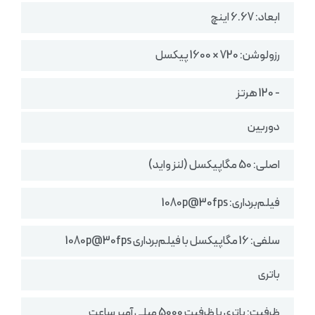
ابعاد: 6.67 اینچ
رزولوشن: 720 × 1600 پیکسل
- 120 هرتز
دوربین
اصلی: 50 مگاپیکسل (لنز واید)
فیلم‌برداری: 1080p@30fps
سلفی: 16 مگاپیکسل با فیلم‌برداری 1080p@30fps
باتری
ظرفیت: باتری با ظرفیت 5000 میلی آمپر ساعت