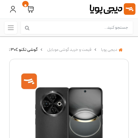
0
دیجی پویا
قیمت و خرید گوشی موبایل
گوشی تکنو Spark 30C با ظرفیت 6/128 گیگابایت