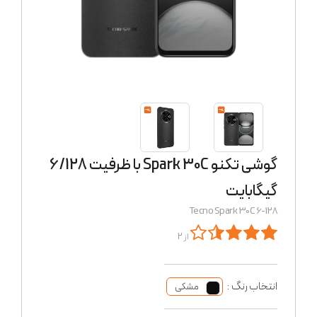
گوشی تکنو Spark 30C با ظرفیت 6/128
گیگابایت
Tecno Spark 30C 6-128
از 2
انتخاب رنگ :
مشکی