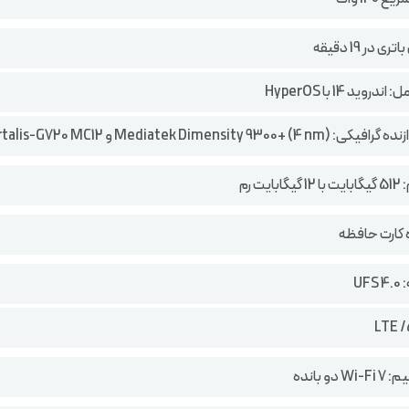
ی در 19 دقیقه
وید 14 با HyperOS
Mediatek Dimensity 93) و Immortalis-G720 MC12
یت رم
ه کارت حافظه
UF
دو بانده