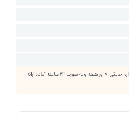
فروشگاه اینترنتی دیجی پویا، بزرگترین واردکننده انواع گوشی موبایل، تبلت، ساعت هوشمند، لوازم صوتی و تصویری و انواع لوازم خانگی، 7 روز هفته و به صورت 24 ساعته آماده ارائه