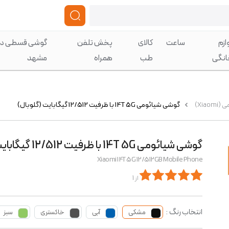
ازم
ساعت
کالای
پخش تلفن
گوشی قسطی در
انگی
طب
همراه
مشهد
Xia)
گوشی شیائومی 14T 5G با ظرفیت 12/512 گیگابایت (گلوبال)
گوشی شیائومی 14T 5G با ظرفیت 12/512 گیگابایت (گلوبال)
Xiaomi 14T 5G 12/512GB Mobile Phone
از 1
انتخاب رنگ :
مشکی
آبی
خاکستری
سبز