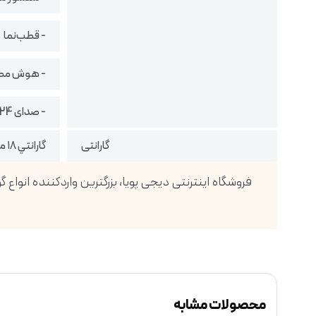
- قطب‌نما
- هوش مصنوعی (arch
- صدای 24 بیت/ 192 کیلوهرتز با اسپیکر استریو
گارانتی
گارانتي ١٨ ماهه شركتي ( تضمين اصالت كالا ، رجيستر شده )
محصولات مشابه