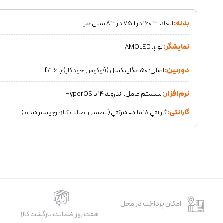
بدنه:
ابعاد: 160.4 در 75.1 در 8.4 میلی‌متر
نمایشگر:
نوع: AMOLED
دوربین:
اصلی: 50 مگاپیکسل (فوکوس خودکار) با f/1.6
نرم افزار:
سیستم ‌عامل: اندروید 14 با HyperOS
گارانتی:
گارانتي ١٨ ماهه شركتي ( تضمين اصالت كالا ، رجيستر شده )
امکان پرداخت در محل
هفت روز ضمانت بازگشت کالا