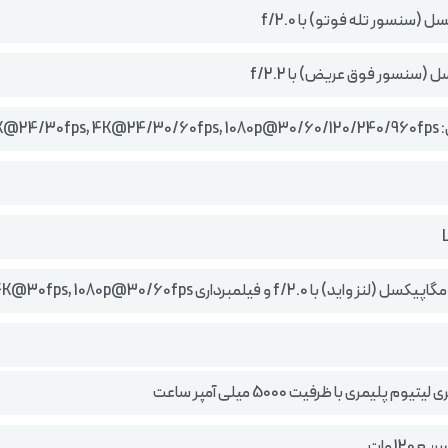
8K@24/30
یوم پلیمری با ظرفیت 5000 میلی آمپر ساعت
 120 وات