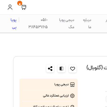
0
درباره
دیجی پویا
051-
پویا
ما
مگ
38453765
پی
دیجی پویا
ارزیابی عملکرد
عالی
تضمین اصالت و سلامت کالا