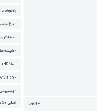
رزولوشن: 1220 در 2712 پیکسل
- نرخ نوسازی تص
- حداکثر روشنایی
- شیشه مقا
- HDR10+
- Dolby Vision
- پشتیبانی از 68 میلیار
دوربین
اصلی: 50 مگاپیکسل (فوکوس خودکار) با f/1.6