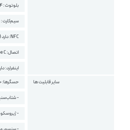
بلوتوث : 5.4
سیم‌کارت : 
NFC: دارد (وابسته به پارت نامبر بازار)
اتصال: Type C
اینفرارد: دار
سایر قابلیت ها
حسگرها: ح
- شتاب‌سن
- ژیروسکو
- سنسور م