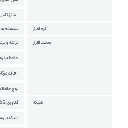
- شارژ کامل باتر
نرم افزار
سیستم ‌عامل: اندر
سخت افزار
تراشه و پردازنده گرافیکی: 00+ (4 nm
حافظه و رم: 512 گیگابایت با 12 گیگابا
- فاقد درگا
نوع حافظه: S 4.0
شبکه
فناوری: LTE /5G
شبکه بی‌سیم: Wi-Fi 7 