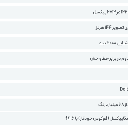
ویر 144 هرتز
 4000 نیت
وم در برابر خط و خش
د رنگ