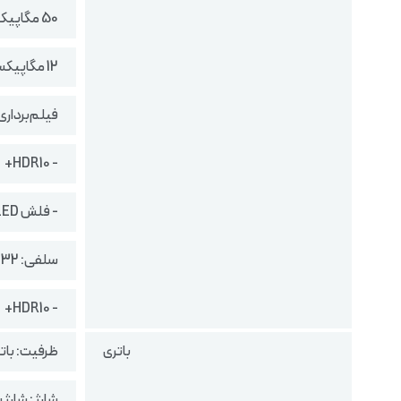
50 مگاپیکسل (سنسور تله فوتو) با f/2.0
12 مگاپیکسل (سنسور فوق عریض) با f/2.2
فیلم‌برداری: fps, 4K@24/30/60fps, 1080p@30/60/120/240/960fps
- HDR10+
- فلش LED
سلفی: 32 مگاپیکسل (لنز واید) با f/2.0 و فیلمبرداری 4K@30fps, 1080p@30/60fps
- HDR10+
باتری
ظرفیت: باتری لیت
شارژ : شارژ سریع