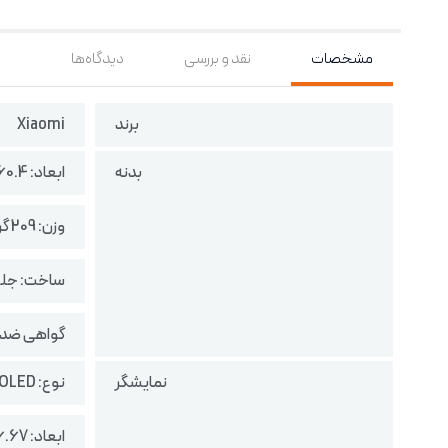
مشخصات
نقد و بررسی
دیدگاه‌ها
برند
Xiaomi
بدنه
ابعاد: 160.4 در 75.1 در 8.4 میلی‌متر
وزن: 209 گرم
ساخت: جلو 
گواهی ضدآب: IP68 مقاوم در برابر گرد و غبار/آب (تا 2 م
نمایشگر
نوع: AMOLED
ابعاد: 6.67 اینچ