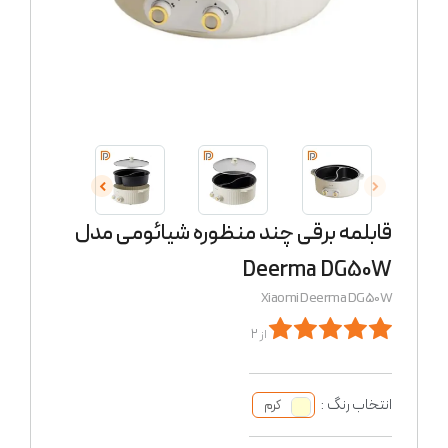
قابلمه برقی چند منظوره شیائومی مدل
Deerma DG50W
Xiaomi Deerma DG50W
از 2
انتخاب رنگ :
کرم