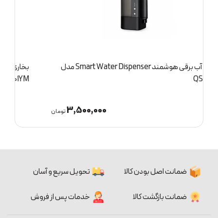
رقی هوشمند Smart Water Dispenser مدل
بخاری برقی شیائومی مدل Desktop Heater
ZMNFJ01YM
4,100,000
3
تومان
تومان
ضمانت اصل بودن کالا
تحویل سریع و آسان
ضمانت بازگشت کالا
خدمات پس از فروش