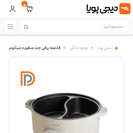
0
دیجی پویا
لوازم خانگی
قابلمه برقی چند منظوره شیائومی مدل eerma DG50W