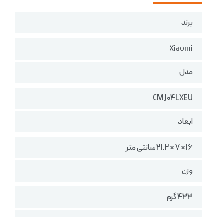
برند
Xiaomi
مدل
CMJ04LXEU
ابعاد
16 × 7 × 21.2 سانتی متر
وزن
433 گرم