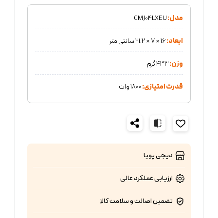
مدل:
CMJ04LXEU
ابعاد:
16 × 7 × 21.2 سانتی متر
وزن:
433 گرم
قدرت امتیازی:
1800 وات
دیجی پویا
ارزیابی عملکرد
عالی
تضمین اصالت و سلامت کالا