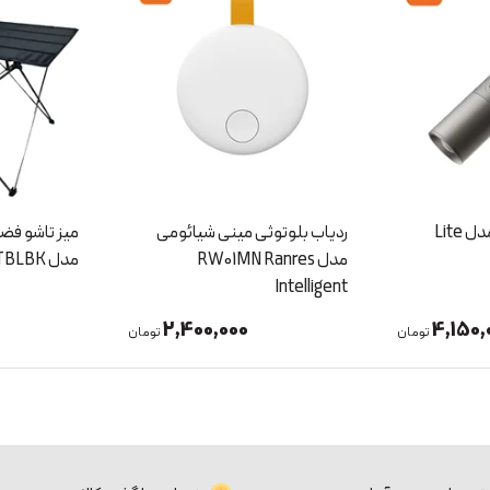
ی شیائومی
میز تاشو فضای باز گرین لاین
جت فن و دم
RW01
مدل GNOTFLDTBLBK
مدل an
X3
4,600,000
2,400,
تومان
تومان