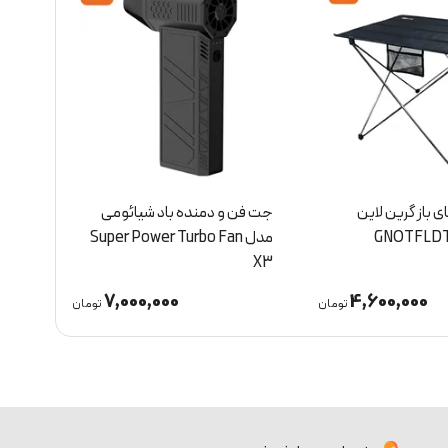
نده باد شیائومی
چراغ قوه شیائومی مدل Lite
ردی
Super Power Turbo F
QWSDT001
gent
4,150,000
7,000,000
تومان
تومان