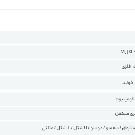
MJJXL
 فلزی
فولاد
آلومینیوم
 / سه سو / دو سو / U شکل / T شکل / مثلثی