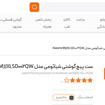
ازم
ساعت
کالای
پخش تلفن
گوشی قسطی در
انگی
طب
همراه
مشهد
مدل Xiaomi MJJXLSD002QW
ست پیچ‌گوشتی شیائومی مدل Xiaomi MJJXLSD002QW
xiaomi home precision screwdriver set MJJXLSD002QW
از 1
انتخاب رنگ :
خاکستری