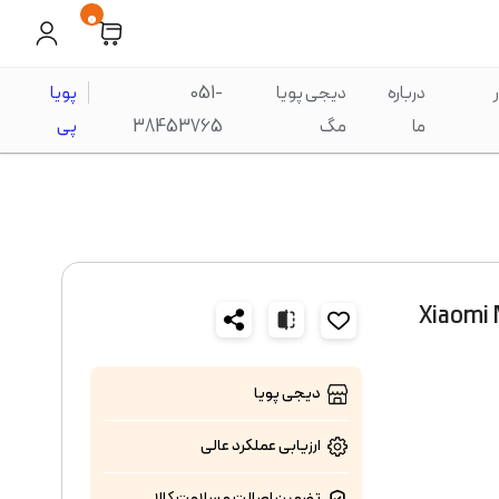
0
درباره
دیجی پویا
051-
پویا
ما
مگ
38453765
پی
دیجی پویا
ارزیابی عملکرد
عالی
تضمین اصالت و سلامت کالا