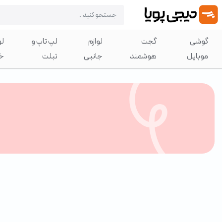
گوشی
گجت
لوازم
لپ تاپ و
لو
موبایل
هوشمند
جانبی
تبلت
خ