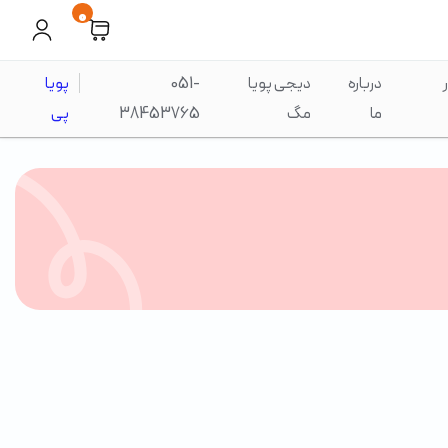
0
درباره
دیجی پویا
051-
پویا
ما
مگ
38453765
پی