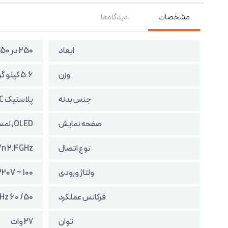
مشخصات
دیدگاه‌ها
ابعاد
250 در 250 در 555 میلی‌متر
وزن
5.6 کیلو گرم
جنس بدنه
پلاستیک ABC
صفحه نمایش
OLED, لمسی
نوع اتصال
g/n 2.4GHz
ولتاژ ورودی
100 ~ 220V
فرکانس عملکرد
50/ 60 Hz
توان
27 وات