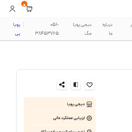
0
درباره
دیجی پویا
051-
پویا
ما
مگ
38453765
پی
دیجی پویا
ارزیابی عملکرد
عالی
تضمین اصالت و سلامت کالا