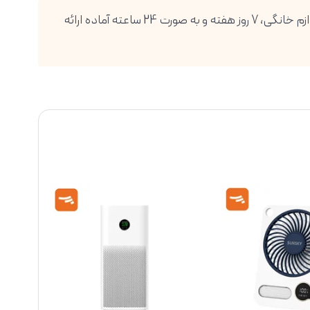
فروشگاه اینترنتی دیجی پویا، بزرگترین واردکننده انواع گوشی موبایل، تبلت، ساعت هوشمند، لوازم صوتی و تصویری و انواع لوازم خانگی، 7 روز هفته و به صورت 24 ساعته آماده ارائه