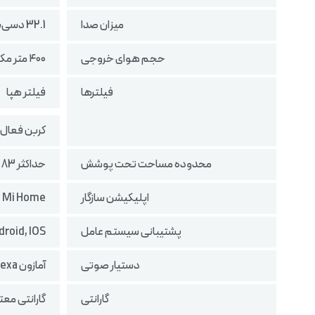
میزان صدا
32.1 دسی‌بل در مود Night, کمتر از 64 دسی‌بل
حجم هوای خروجی
۴۰۰ متر مکعب در ساعت
فیلترها
فیلتر هپا
کربن فعال
محدوده مساحت تحت پوشش
حداکثر 83 متر مربع
اپلیکیشن سازگار
Mi Home
پشتیبانی سیستم عامل
roid, IOS
دستیار صوتی
آمازون Alexa, گوگل Assistant
گارانتی
گارانتی معتبر