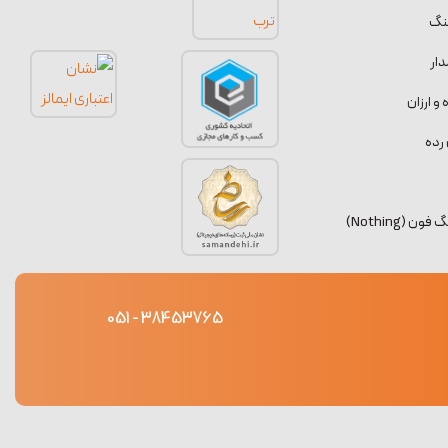
نگ
ار
 ارزان
رده
 (Nothing)
38453765 - 051