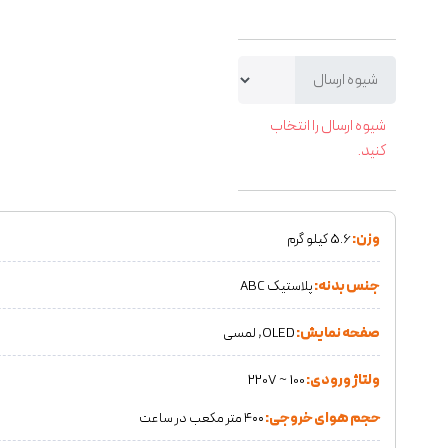
شیوه ارسال
شیوه ارسال را انتخاب
کنید.
وزن:
5.6 کیلو گرم
جنس بدنه:
پلاستیک ABC
صفحه نمایش:
OLED, لمسی
ولتاژ ورودی:
100 ~ 220V
حجم هوای خروجی:
۴۰۰ متر مکعب در ساعت