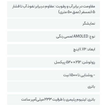
مقاومت در برابر آب و رطوبت : مقاوم دربرابر نفوذ آب تا فشار
5 اتمسفر (عمق 50 متری)
نمایشگر
نوع: AMOLED لمسی رنگی
ابعاد: 1.72 اینچ
رزولوشن: 212 × 520 پیکسل
- روشنایی تا 1500 نیت
باتری
باتری: لیتیوم پلیمری با ظرفیت 233 میلی‌آمپر ساعت