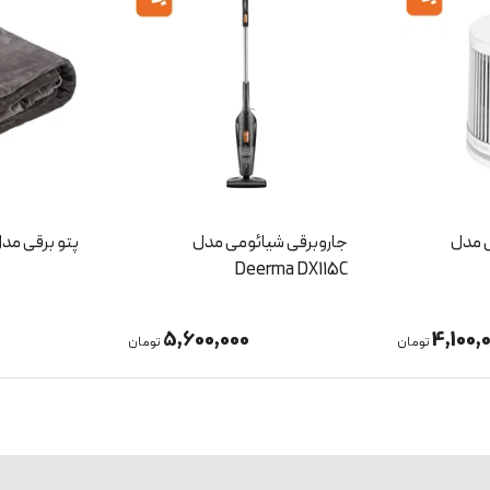
مدل
پتو برقی مدل LT-8091
(بدون جعبه
3,000,000
5,600,
تومان
تومان