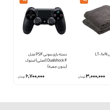
دسته بازی سونی PS4 مدل
کنسول بازی سونی مدل PS4
Dualshock 4 (اصلی) استوک
Slim 500GB کپی خور استوک
)
(بدون جعبه)
(بدو
52,000,000
6,700,000
تومان
تومان