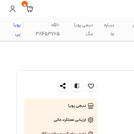
0
درباره
دیجی پویا
051-
پویا
ما
مگ
38453765
پی
دیجی پویا
ارزیابی عملکرد
عالی
تضمین اصالت و سلامت کالا