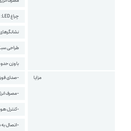
مصرف انرژی 
چراغ LED:
نشانگرهای LED وضعیت عملکرد دستگاه را نمایش می‌دهند و به پنکه ظاهری مدرن می‌ب
طراحی سبک 
با وزن حدود ۲.۸ کیلوگرم، دارای بدنه‌ای ساده، جمع‌وجور و قابلیت جابه‌
مزایا
-صدای فوق‌
-مصرف انرژی بس
-کنترل هوشمند
-اتصال به دستیار 