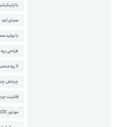
با اپلیکیشن Mi Home می‌توان سرعت، زاویه چرخش، تایمر و حالت‌های مختلف باد را از راه دو
صدای کم:
با تولید صدای حدود ۲۶.۶ دسی‌بل، گزینه‌ای بسیار مناسب
طراحی پره ح
۷ پره منحنی شکل برای تولید جریان باد یکنواخت و طبیعی، بدون ایجاد فشار مستقیم.
چرخش چند
قابلیت چرخش افقی تا ۱۴۰ درجه و ع
موتور DC کم‌مصرف: