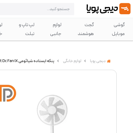
گوشی
گجت
لوازم
لپ تاپ و
لو
موبایل
هوشمند
جانبی
تبلت
خ
دیجی پویا
لوازم خانگی
پنکه ایستاده شیائومی Smart Dc Fan 1X