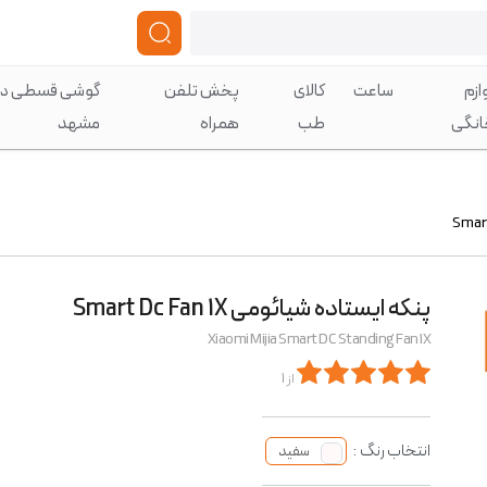
ازم
ساعت
کالای
پخش تلفن
گوشی قسطی در
انگی
طب
همراه
مشهد
پنکه ایستاده شیائومی Smart Dc Fan 1X
Xiaomi Mijia Smart DC Standing Fan 1X
از 1
انتخاب رنگ :
سفید