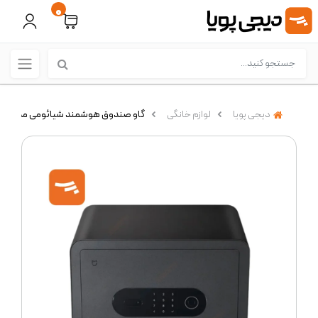
0
دیجی پویا
لوازم خانگی
گاو صندوق هوشمند شیائومی مدل Mijia Smart Safe Box BGX-5/X1-3001