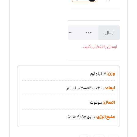
ارسال
ارسال را انتخاب کنید.
وزن:
17 کیلوگرم
ابعاد:
300×400×300 میلی‌متر
اتصال:
بلوتوث
منبع انرژی:
باتری AA (4 عدد)