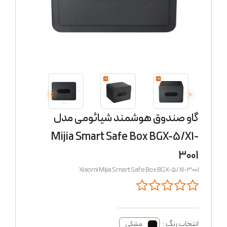
گاو صندوق هوشمند شیائومی مدل
Mijia Smart Safe Box BGX-5/X1-
3001
Xiaomi Mijia Smart Safe Box BGX-5/X1-3001
انتخاب رنگ :
مشکی