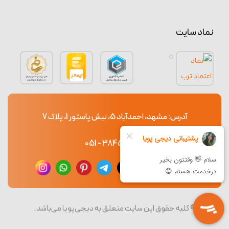
نماد سایت
آدرس: مشهد، احمدآباد 5، نبش پاستور 1، پلاک 7
38453765 - 051
© کلیه حقوق این سایت متعلق به دیجی‌پویا می‌باشد.