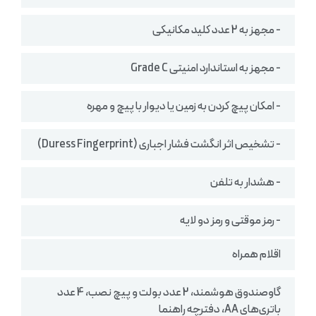
- مجهز به 2 عدد کلید مکانیکی
- مجهز به استاندارد امنیتی Grade C
- امکان پیچ کردن به زمین یا دیوار با پیچ و مهره
- تشخیص اثر انگشت فشار اجباری (Duress Fingerprint)
- هشدار به تلفن
- رمز موقتی و رمز دو لایه
اقلام همراه
گاوصندوق هوشمند، 2 عدد بولت و پیچ نصب، 4 عدد
باتری‌های AA، دفترچه راهنما