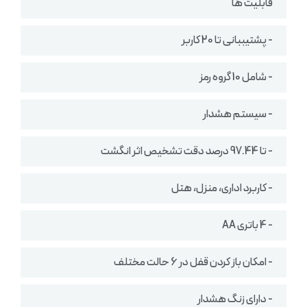
قابلیت ها
- پشتیببانی تا 20 کاربر
- شامل 10 گروه رمز
- سیستم هشدار
- تا 97.44 درصد دقت تشخیص اثر انگشت
- کاربرد اداری، منزل، هتل
- 4 باتری AA
- امکان باز کردن قفل در 6 حالت مختلف
- دارای زنگ هشدار