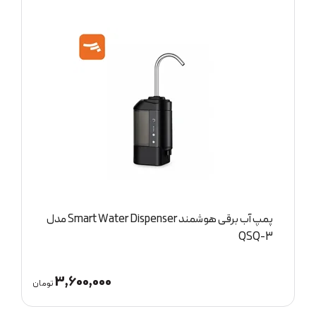
پمپ آب برقی هوشمند Smart Water Dispenser مدل
بخاری برقی شیائومی مدل Desktop Heater
ZMNFJ01YM
,200,000
3,600,00
تومان