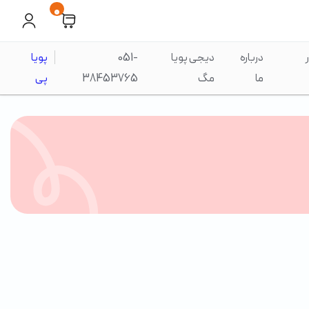
0
درباره
دیجی پویا
051-
پویا
ما
مگ
38453765
پی