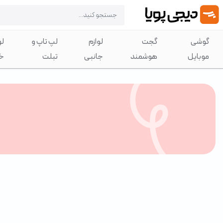
گوشی
گجت
لوازم
لپ تاپ و
لو
موبایل
هوشمند
جانبی
تبلت
خ