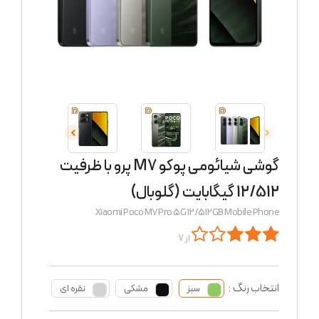
گوشی شیائومی پوکو M7 پرو با ظرفیت
12/512 گیگابایت (گلوبال)
Xiaomi Poco M7 Pro 5G 12/512GB Mobile Phone
از 7
انتخاب رنگ :
سبز
مشکی
نقره ای