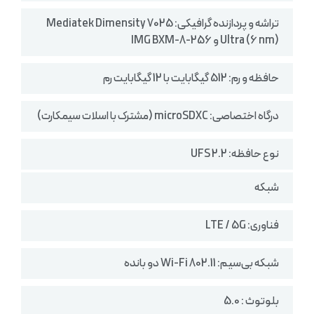
تراشه و پردازنده گرافیکی: Mediatek Dimensity 7025
Ultra (6 nm) و IMG BXM-8-256
حافظه و رم: 512 گیگابایت با 12 گیگابایت رم
درگاه اختصاصی: microSDXC (مشترک با اسلات سیمکارت)
نوع حافظه: UFS 2.2
شبکه
فناوری: LTE / 5G
شبکه بی‌سیم: Wi-Fi 802.11 دو بانده
بلوتوث : 5.0