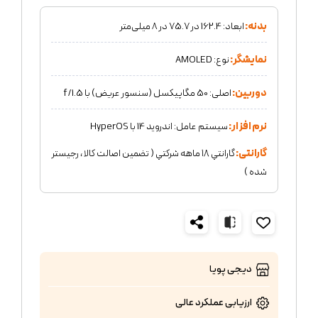
بدنه:
ابعاد: 162.4 در 75.7 در 8 میلی‌متر
نمایشگر:
نوع: AMOLED
دوربین:
اصلی: 50 مگاپیکسل (سنسور عریض) با f/1.5
نرم افزار:
سیستم ‌عامل: اندروید 14 با HyperOS
گارانتی:
گارانتي ١٨ ماهه شركتي ( تضمين اصالت كالا ، رجيستر
شده )
دیجی پویا
ارزیابی عملکرد
عالی