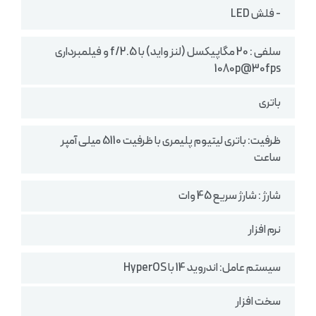
- فلش LED
سلفی : 20 مگاپیکسل (لنز واید) با f/2.5 و فیلمبرداری
1080p@30fps
باتری
ظرفیت: باتری لیتیوم پلیمری با ظرفیت 5110 میلی آمپر
ساعت
شارژ : شارژ سریع 45 وات
نرم افزار
سیستم ‌عامل: اندروید 14 با HyperOS
سخت افزار