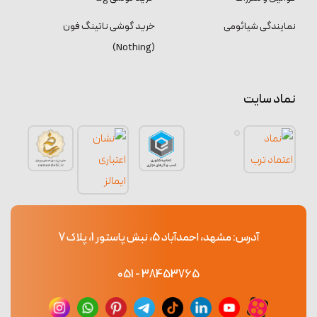
نمایندگی شیائومی
خرید گوشی ناتینگ فون
(Nothing)
نماد سایت
آدرس: مشهد، احمدآباد 5، نبش پاستور 1، پلاک 7
38453765 - 051