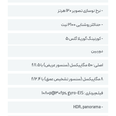
- نرخ نوسازی تصویر 120 هرتز
- حداکثر روشنایی 2100 نیت
- کورنینگ گوریلا گلس 5
دوربین
اصلی: 50 مگاپیکسل (سنسور عریض) با f/1.5
8 مگاپیکسل (سنسور تشخیص عمق) با f/2.4
فیلم‌برداری : 1080p@30fps, gyro-EIS
- HDR, panorama