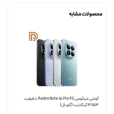
محصولات مشابه
گوشی شیائومی Redmi Note 15 Pro 4G با ظرفیت
گوشی شیائومی Redmi Note 15 Pro 4G 
8/256 گیگابایت (گلوبال)