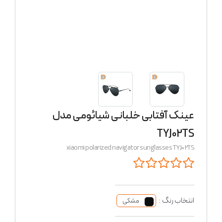
عینک آفتابی خلبانی شیائومی مدل
TYJ02TS
xiaomi polarized navigator sunglasses TYJ02TS
انتخاب رنگ :
مشکی