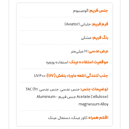
جنس فریم:
آلومینیوم
فرم فریم:
خلبانی (Aviator)
رنگ فریم:
مشکی
عرض عدسی:
61 میلی‌متر
موقعیت استفاده عینک:
استفاده روزمره
جذب کنندگی اشعه ماوراء بنفش (UV):
UV 400
توضیحات جنس:
جنس عدسی: جنس عدسی: TAC (Tri
Acetate Cellulose) جنس فریم: Aluminium-
magnesium Alloy
اقلام همراه:
کاور عینک، دستمال عینک