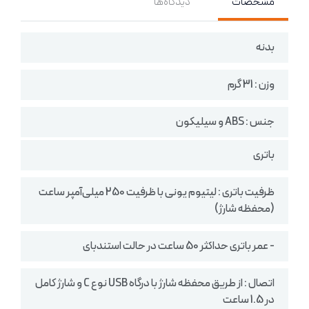
مشخصات
دیدگاه‌ها
بدنه
وزن : 31 گرم
جنس : ABS و سیلیکون
باتری
ظرفیت باتری : لیتیوم یونی با ظرفیت 250 میلی‌آمپر ساعت
(محفظه شارژ)
- عمر باتری حداکثر 50 ساعت در حالت استندبای
اتصال : از طریق محفظه شارژ با درگاه USB نوع C و شارژ کامل
در 1.5 ساعت