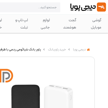
گوشی
گجت
لوازم
لپ تاپ و
لو
موبایل
هوشمند
جانبی
تبلت
خ
دیجی پویا
خرید پاوربانک
پاور بانک شیائومی ردمی با ظرفیت 20000 میلی‌آمپر 