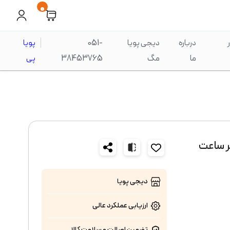
0
درباره
دیجی پویا
051-
پویا
ما
مگ
38453765
پی
دیجی پویا
ارزیابی عملکرد
عالی
تضمین اصالت و سلامت کالا