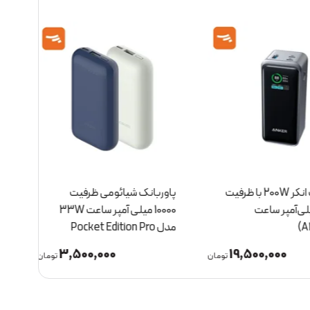
پاور بانک انکر 200W با ظرفیت
پاوربانک شیائومی ظرفیت
لی‌آمپر ساعت
10000 میلی آمپر ساعت 33W
مدل Pocket Edition Pro
(A1367)
3,500,000
19,500,000
تومان
تومان