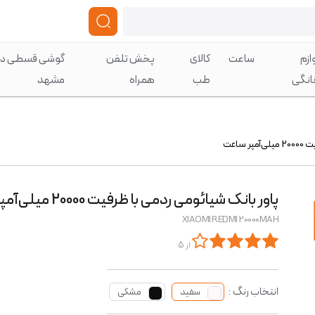
ازم
ساعت
کالای
پخش تلفن
گوشی قسطی در
انگی
طب
همراه
مشهد
ساعت
پاور بانک شیائومی ردمی با ظرفیت 20000 میلی‌آمپر ساعت
XIAOMI REDMI 20000MAH
از 5
انتخاب رنگ :
سفید
مشکی