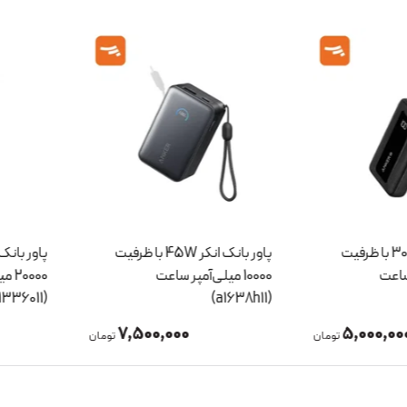
اور بانک انکر 30W با ظرفیت
پاور بانک انکر 45W با ظرفیت
عت
10000 میلی‌آمپر ساعت
20000 می
(A1336011)
(a1638h11)
7,500,000
5,000,
تومان
تومان