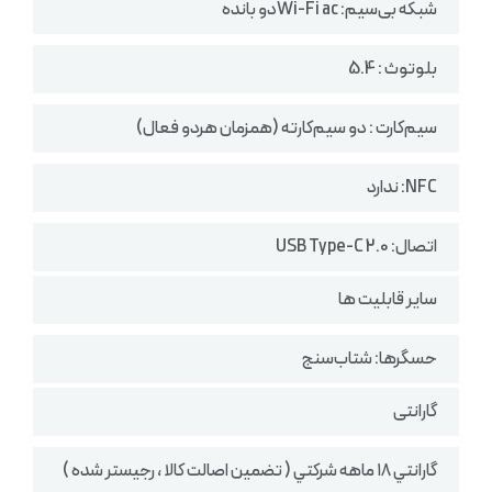
شبکه بی‌سیم: Wi-Fi acدو بانده
بلوتوث : 5.4
سیم‌کارت : دو سیم‌کارته (همزمان هردو فعال)
NFC: ندارد
اتصال: USB Type-C 2.0
سایر قابلیت ها
حسگرها: شتاب‌سنج
گارانتی
گارانتي ١٨ ماهه شركتي ( تضمين اصالت كالا ، رجيستر شده )