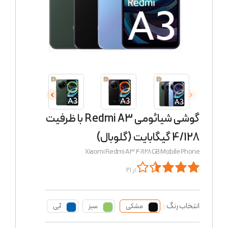
گوشی شیائومی Redmi A3 با ظرفیت
4/128 گیگابایت (گلوبال)
Xiaomi Redmi A3 4/128GB Mobile Phone
از 21
انتخاب رنگ :
مشکی
سبز
آبی