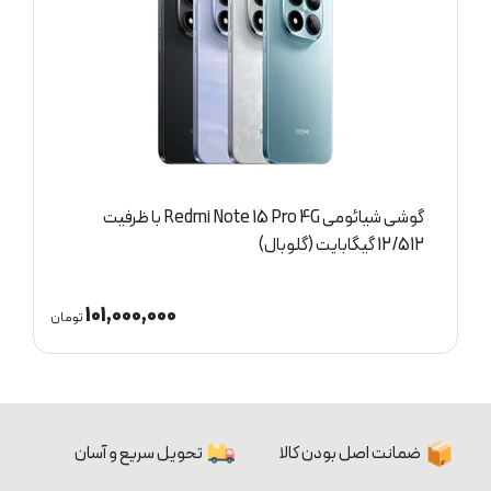
فیت
گوشی شیائومی Redmi Note 15 Pro 4G با ظرفیت
8/256 گیگابایت (گلوبال)
74,700,000
10
تومان
تومان
ضمانت اصل بودن کالا
تحویل سریع و آسان