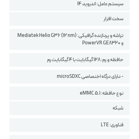
سیستم ‌عامل: اندروید 14
سخت افزار
تراشه و پردازنده گرافیکی: Mediatek Helio G36 (12 nm)
و PowerVR GE8320
حافظه و رم: 128 گیگابایت با 4 گیگابایت رم
- دارای درگاه اخنصاصی microSDXC
نوع حافظه: eMMC 5.1
شبکه
فناوری: LTE