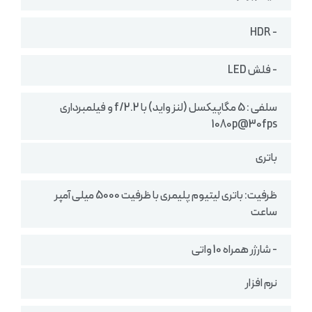
- HDR
- فلش LED
سلفی : 5 مگاپیکسل (لنز واید) با f/2.2 و فیلمبرداری
1080p@30fps
باتری
ظرفیت: باتری لیتیوم پلیمری با ظرفیت 5000 میلی آمپر
ساعت
- شارژر همراه 10 واتی
نرم افزار