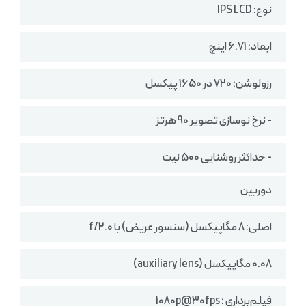
نوع: IPS LCD
ابعاد: 6.71 اینچ
رزولوشن: 720 در 1650 پیکسل
- نرخ نوسازی تصویر 90 هرتز
- حداکثر روشنایی 500 نیت
دوربین
اصلی: 8 مگاپیکسل (سنسور عریض) با f/2.0
0.08 مگاپیکسل (auxiliary lens)
فیلم‌برداری : 1080p@30fps