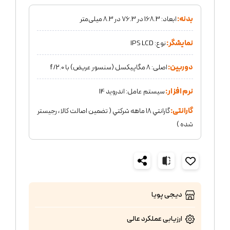
بدنه:
ابعاد: 168.3 در 76.3 در 8.3 میلی‌متر
نمایشگر:
نوع: IPS LCD
دوربین:
اصلی: 8 مگاپیکسل (سنسور عریض) با f/2.0
نرم افزار:
سیستم ‌عامل: اندروید 14
گارانتی:
گارانتي ١٨ ماهه شركتي ( تضمين اصالت كالا ، رجيستر
شده )
دیجی پویا
ارزیابی عملکرد
عالی