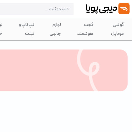
گوشی
گجت
لوازم
لپ تاپ و
لو
موبایل
هوشمند
جانبی
تبلت
خ