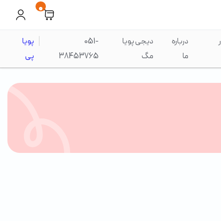
0
درباره
دیجی پویا
051-
پویا
ما
مگ
38453765
پی