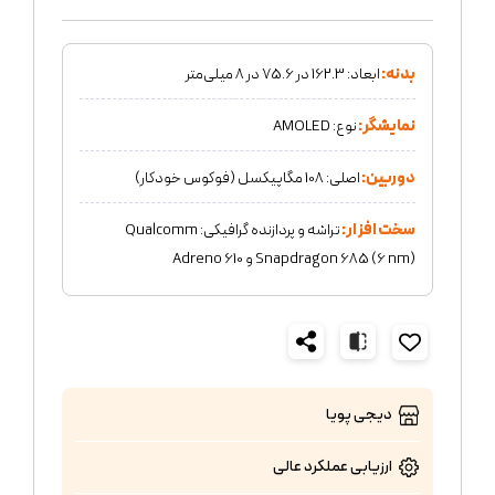
بدنه:
ابعاد: 162.3 در 75.6 در 8 میلی‌متر
نمایشگر:
نوع: AMOLED
دوربین:
اصلی: 108 مگاپیکسل (فوکوس خودکار)
سخت افزار:
تراشه و پردازنده گرافیکی: Qualcomm
Snapdragon 685 (6 nm) و Adreno 610
دیجی پویا
ارزیابی عملکرد
عالی