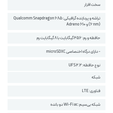
سخت افزار
تراشه و پردازنده گرافیکی: Qualcomm Snapdragon 685
(6 nm) و Adreno 610
حافظه و رم: 256 گیگابایت با 8 گیگابایت رم
- دارای درگاه اخنصاصی microSDXC
نوع حافظه: UFS 2.2
شبکه
فناوری: LTE
شبکه بی‌سیم: Wi-Fi ac دو بانده