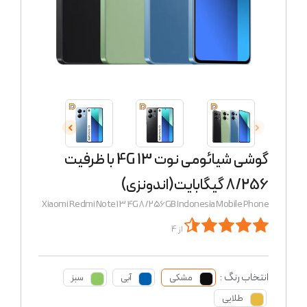
گوشی شیائومی نوت 13 4G با ظرفیت
8/256 گیگابایت(اندونزی)
Xiaomi Redmi Note 13 4G 8/256GB Indonesia Mobile Phone
از 4
انتخاب رنگ :
مشکی
آبی
سبز
طلایی