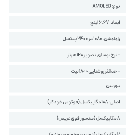
نوع: AMOLED
ابعاد: 6.67 اینچ
رزولوشن: 1080 در 2400 پیکسل
- نرخ نوسازی تصویر 120 هرتز
- حداکثر روشنایی 1800 نیت
دوربین
اصلی: 108 مگاپیکسل (فوکوس خودکار)
۸ مگاپیکسل (سنسور فوق عریض)
2 مگاپیکسل (دوربین مخصوص ماکرو)