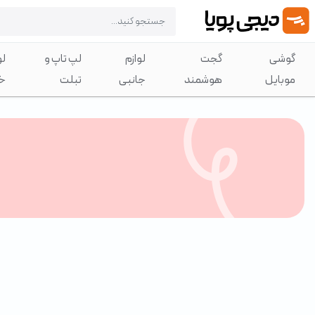
گوشی
گجت
لوازم
لپ تاپ و
لو
موبایل
هوشمند
جانبی
تبلت
خ