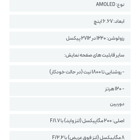
نوع: AMOLED
ابعاد: 6.67 اینچ
رزولوشن: 1220 در 2712 پیکسل
سایر قابلیت های صفحه نمایش:
- روشنایی تا 1800 نیت (در حالت خودکار)
- 120 هرتز
دوربین
اصلی: 200 مگاپیکسل (لنز واید) با F/1.7
8 مگاپیکسل (لنز فوق‌ عریض) با F/2.2