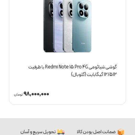
گوشی شیائومی Redmi Note 15 Pro 4G با ظرفیت
8/256 گیگابایت (گلوبال)
72,500,000
مان
تومان
ضمانت اصل بودن کالا
تحویل سریع و آسان