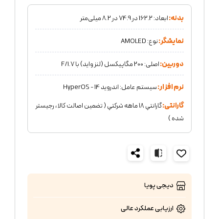
بدنه:
ابعاد: 162.2 در 74.9 در 8.2 میلی‌متر
نمایشگر:
نوع: AMOLED
دوربین:
اصلی: 200 مگاپیکسل (لنز واید) با F/1.7
نرم افزار:
سیستم‌ عامل: اندروید 14 - HyperOS
گارانتی:
گارانتي ١٨ ماهه شركتي ( تضمين اصالت كالا ، رجيستر
شده )
دیجی پویا
ارزیابی عملکرد
عالی