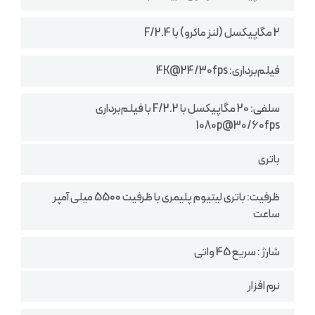
2 مگاپیکسل (لنز ماکرو) با F/2.4
فیلم‌برداری: 4K@24/30fps
سلفی: 20 مگاپیکسل با F/2.2 با فیلم‌برداری
1080p@30/60fps
باتری
ظرفیت: باتری لیتیوم پلیمری با ظرفیت 5500 میلی آمپر
ساعت
شارژ : سریع 45 واتی
نرم افزار