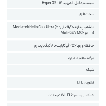
سیستم‌ عامل: اندروید 14 - HyperOS
سخت افزار
تراشه و پردازنده گرافیکی: Mediatek Helio G100 Ultra (6
nm) و Mali-G57 MC2
حافظه و رم: 256 گیگابایت با 8 گیگابایت رم
درگاه حافظه: ندارد
شبکه
فناوری: LTE
شبکه بی‌سیم: Wi-Fi 6 دو بانده