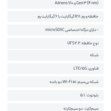
Gen 3 (4 nm) و Adreno 710
حافظه و رم: 128 گیگابایت با 6 گیگابایت رم
- دارای درگاه اخنصاصی microSDXC
نوع حافظه: UFS 2.2
شبکه
فناوری: LTE/5G
شبکه بی‌سیم: Wi-Fi ac دو بانده
بلوتوث : 5.1
سیم‌کارت : دو سیم‌کارته