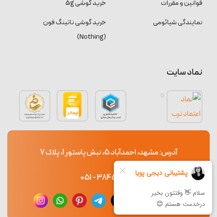
قوانین و مقررات
خرید گوشی 5g
نمایندگی شیائومی
خرید گوشی ناتینگ فون
(Nothing)
نماد سایت
آدرس: مشهد، احمدآباد 5، نبش پاستور 1، پلاک 7
38453765 - 051