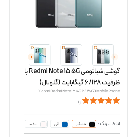
گوشی شیائومی Redmi Note 15 5G با
ظرفیت 6/128 گیگابایت (گلوبال)
Xiaomi Redmi Note 15 5G 6/128GB Mobile Phone
از 1
انتخاب رنگ :
مشکی
آبی
سفید