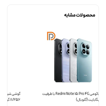
محصولات مشابه
گوشی شیائومی Redmi Note 15 Pro 4G با ظرفیت
8/256 گیگابایت (گلوبال)
گ