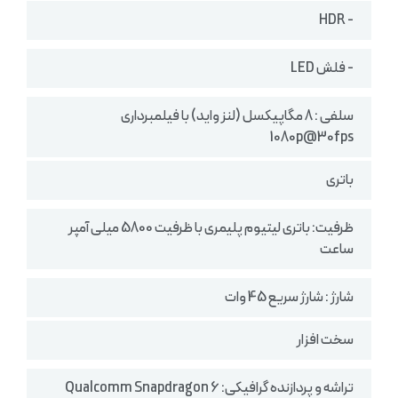
- HDR
- فلش LED
سلفی : 8 مگاپیکسل (لنز واید) با فیلمبرداری
1080p@30fps
باتری
ظرفیت: باتری لیتیوم پلیمری با ظرفیت 5800 میلی آمپر
ساعت
شارژ : شارژ سریع 45 وات
سخت افزار
تراشه و پردازنده گرافیکی: Qualcomm Snapdragon 6