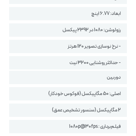
ابعاد: 6.77 اینچ
رزولوشن: 1080 در 2392 پیکسل
- نرخ نوسازی تصویر 120 هرتز
- حداکثر روشنایی 3200 نیت
دوربین
اصلی: 50 مگاپیکسل (فوکوس خودکار)
2 مگاپیکسل (سنسور تشخیص عمق)
فیلم‌برداری : 1080p@30fps