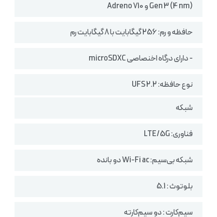
Gen 3 (4 nm) و Adreno 710
حافظه و رم: 256 گیگابایت با 8 گیگابایت رم
- دارای درگاه اخنصاصی microSDXC
نوع حافظه: UFS 2.2
شبکه
فناوری: LTE/5G
شبکه بی‌سیم: Wi-Fi ac دو بانده
بلوتوث : 5.1
سیم‌کارت : دو سیم‌کارته