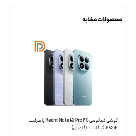
محصولات مشابه
فیت
گوشی شیائومی Redmi Note 15 Pro 4G با ظرفیت
8/256 گیگابایت (گلوبال)