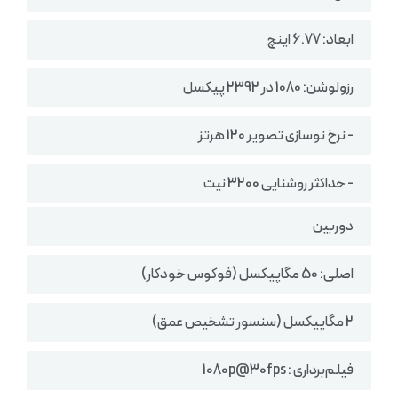
ابعاد: 6.77 اینچ
رزولوشن: 1080 در 2392 پیکسل
- نرخ نوسازی تصویر 120 هرتز
- حداکثر روشنایی 3200 نیت
دوربین
اصلی: 50 مگاپیکسل (فوکوس خودکار)
2 مگاپیکسل (سنسور تشخیص عمق)
فیلم‌برداری : 1080p@30fps