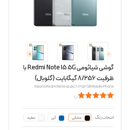
گوشی شیائومی Redmi Note 15 5G با
ظرفیت 8/256 گیگابایت (گلوبال)
Xiaomi Redmi Note 15 5G 8/256GB Mobile Phone
از 1
انتخاب رنگ :
مشکی
آبی
سفید