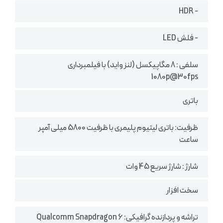
- HDR
- فلش LED
سلفی : 8 مگاپیکسل (لنز واید) با فیلمبرداری
1080p@30fps
باتری
ظرفیت: باتری لیتیوم پلیمری با ظرفیت 5800 میلی آمپر
ساعت
شارژ : شارژ سریع 45 وات
سخت افزار
تراشه و پردازنده گرافیکی: Qualcomm Snapdragon 6