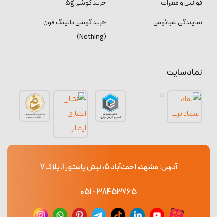
قوانین و مقررات
خرید گوشی 5g
نمایندگی شیائومی
خرید گوشی ناتینگ فون
(Nothing)
نماد سایت
آدرس: مشهد، احمدآباد 5، نبش پاستور 1، پلاک 7
38453765 - 051