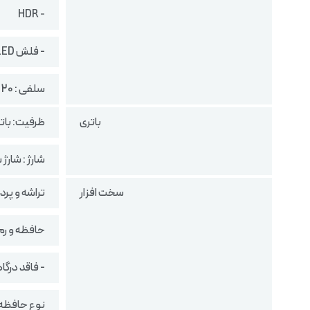
- HDR
- فلش LED
سلفی : 20 مگاپیکسل (لنز واید) با فیلمبرداری 1080p@30fps
باتری
ظرفیت: باتری لیت
شارژ : شارژ سریع
سخت افزار
تراشه و پردازنده گرافیکی: ra (4 nm
حافظه و رم: 256 گیگابایت با 12 گیگابا
- فاقد درگ
نوع حافظه: S 2.2