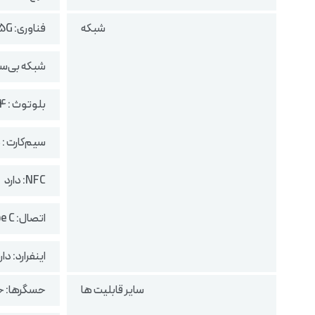
شبکه
فناوری: LTE/5G
شبکه بی‌سیم: Wi-Fi 6 
بلوتوث : 5.4
سیم‌کارت : 
NFC: دارد
اتصال: Type C
اینفرارد: دار
سایر قابلیت ها
حسگرها: ح