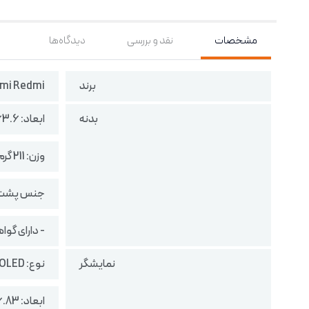
مشخصات
نقد و بررسی
دیدگاه‌ها
برند
omi Redmi
بدنه
ابعاد: 163.6 در 78.1 در 7.8 میلی‌متر
وزن: 211 گرم
جنس پشت:
- دارای گواهی 
نمایشگر
نوع: AMOLED
ابعاد: 6.83 اینچ