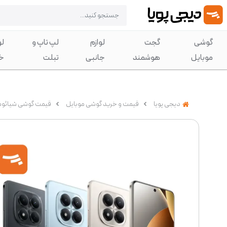
گوشی
گجت
لوازم
لپ تاپ و
لو
موبایل
هوشمند
جانبی
تبلت
خ
دیجی پویا
قیمت و خرید گوشی موبایل
قیمت گوشی شیائومی (omi