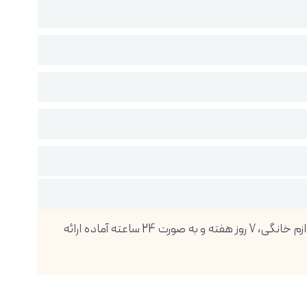
فروشگاه اینترنتی دیجی پویا، بزرگترین واردکننده انواع گوشی موبایل، تبلت، ساعت هوشمند، لوازم صوتی و تصویری و انواع لوازم خانگی، 7 روز هفته و به صورت 24 ساعته آماده ارائه