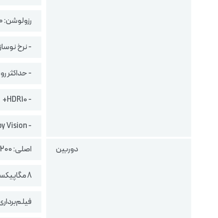
رزولوشن: 1220 در 2772 پیکسل
- نرخ نوسازی تصویر 120
- حداکثر روشنایی
- HDR10+
- Dolby Vision
دوربین
اصلی: 200 مگاپیکسل (فوکوس خودکار با F/1.5)
8 مگاپیکسل (سنسور فوق عریض 112 درجه)
فیلم‌برداری : 24/30fps