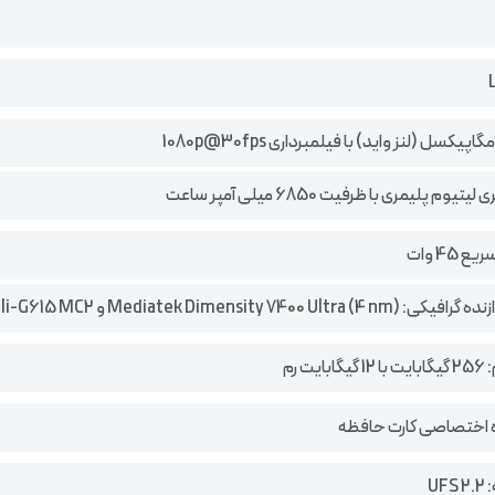
یوم پلیمری با ظرفیت 6850 میلی آمپر ساعت
 45 وات
Mediatek Dimensity 7400 Ult) و Mali-G615 MC2
یت رم
اه اختصاصی کارت حافظه
UF