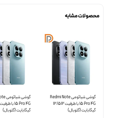
محصولات مشابه
Red
گوشی شیائومی Redmi Note
گوشی شی
15 Pro 4G با ظرفیت 8/256
5
گیگابایت (گلوبال)
(گلوبال)