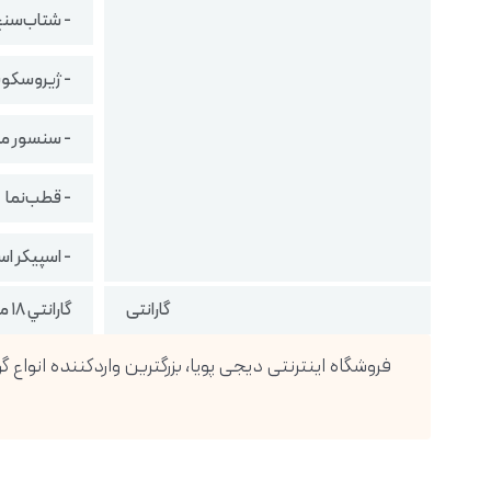
- شتاب‌سن
- ژیروسکو
- سنسور م
- قطب‌نما
- اسپیکر اس
گارانتی
گارانتي ١٨ ماهه شركتي ( تضمين اصالت كالا ، رجيستر شده )