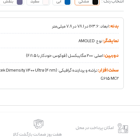
انتخاب رنگ :
مشکی
آبی
سفید
بنفش
بدنه:
ابعاد: 163.6 در 78.1 در 7.8 میلی‌متر
نمایشگر:
نوع: AMOLED
دوربین:
اصلی: 200 مگاپیکسل (فوکوس خودکار با F/1.5)
سخت افزار:
G615 MC2
امکان پرداخت در محل
هفت روز ضمانت بازگشت کالا