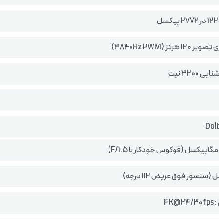
 هرتز (3840Hz PWM)
 3200 نیت
4K@