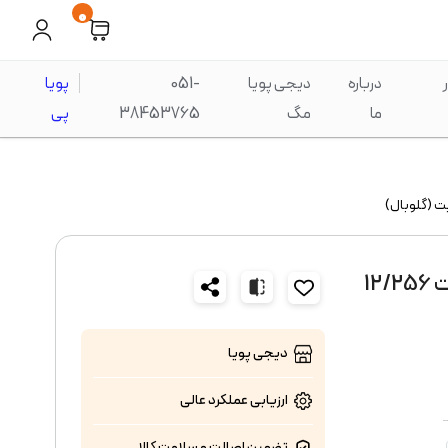
0
درباره
دیجی پویا
051-
پویا
ما
مگ
38453765
پی
گوشی شیائومی Redmi Note 15 Pro 5G با ظرفیت 12/256
دیجی پویا
ارزیابی عملکرد
عالی
تضمین اصالت و سلامت کالا