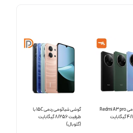
گوشی شیائومی ردمی 15C با
گوشی شیائومی پوکو M7 با
ظرفیت 8/256 گیگابایت
ظرفیت 8/256 گیگابایت
(گلوبال)
(گلوب