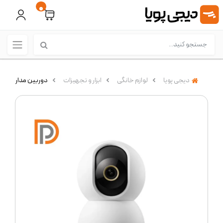
0
دیجی پویا
لوازم خانگی
ابزار و تجهیزات
دوربین مداربسته شیائومی م