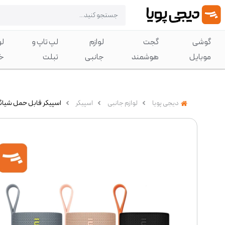
گوشی
گجت
لوازم
لپ تاپ و
لو
موبایل
هوشمند
جانبی
تبلت
خ
دیجی پویا
لوازم جانبی
اسپیکر
اسپیکر قابل حمل شیائومی مدل  (MDZ-37-DB