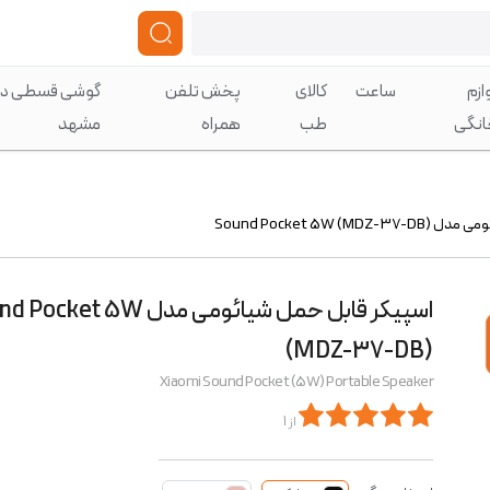
ازم
ساعت
کالای
پخش تلفن
گوشی قسطی در
انگی
طب
همراه
مشهد
Sound Pocket 5W)
اسپیکر قابل حمل شیائومی مدل ket 5W
(MDZ-37-DB)
Xiaomi Sound Pocket (5W) Portable Speaker
از 1