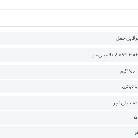
کر قابل حمل
رم
ه: باتری