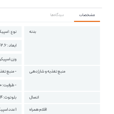
مشخصات
دیدگاه‌ها
بدنه
نوع : اسپی
ابعاد : 42.6 × 74.4 × 90.8 میلی‌متر
وزن اسپیکر :‌ 200 گ
منبع تغذیه و شارژدهی
- منبع تغذی
- ظرفیت: 1000 میلی آمپر
اتصال
بلوتوث: 5.4
اقلام همراه
1 عدد اسپیکر