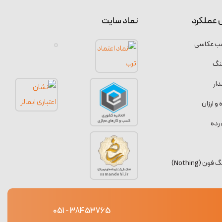
 عملکرد
نماد سایت
سب عکاسی
نگ
ار
 ارزان
رده
 (Nothing)
38453765 - 051