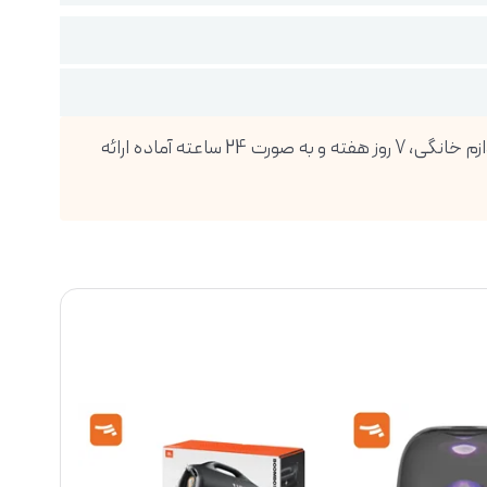
فروشگاه اینترنتی دیجی پویا، بزرگترین واردکننده انواع گوشی موبایل، تبلت، ساعت هوشمند، لوازم صوتی و تصویری و انواع لوازم خانگی، 7 روز هفته و به صورت 24 ساعته آماده ارائه