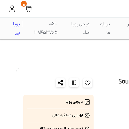
0
درباره
دیجی پویا
051-
پویا
ما
مگ
38453765
پی
Sound Poc
دیجی پویا
ارزیابی عملکرد
عالی
تضمین اصالت و سلامت کالا