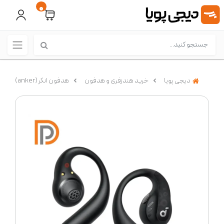
0
دیجی پویا
خرید هندزفری و هدفون
هدفون انکر (anker)