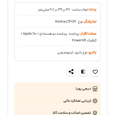
بدنه:
ابعاد ساعت : 46 در 39 در 9.7 میلی‌متر
نمایشگر:
نوع : Retina LTPO3
سخت افزار:
پردازنده : پردازنده دو هسته ای / Apple S10 /
گرافیک PowerVR
باتری:
نوع باتری : لیتیوم یونی
دیجی پویا
ارزیابی عملکرد
عالی
تضمین اصالت و سلامت کالا