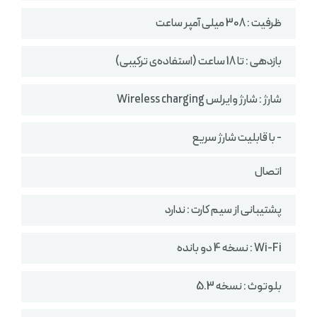
ظرفیت : 308 میلی آمپر ساعت
بازدهی : تا 18 ساعت (استفاده‌‌ی ترکیبی)
شارژ : شارژ وایرلس Wireless charging
- با قابلیت شارژ سریع
اتصال
پشتیبانی از سیم کارت : ندارد
Wi-Fi : نسخه 4 دو بانده
بلوتوث : نسخه 5.3