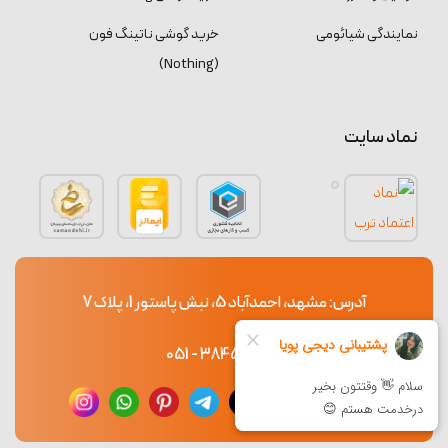
نمایندگی شیائومی
خرید گوشی ناتینگ فون
(Nothing)
نماد سایت
آدرس: مشهد، احمدآباد 5، نبش پاستور 1، پلاک 7
38453765 - 051