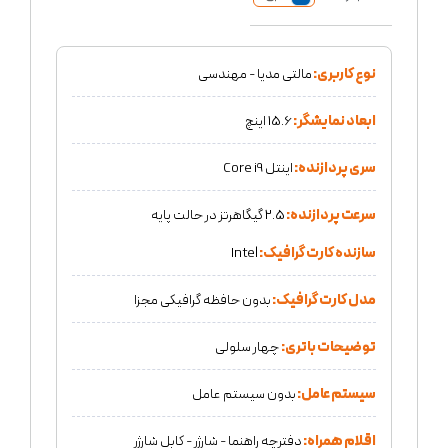
نوع کاربری:
مالتی مدیا - مهندسی
ابعاد نمایشگر:
15.6 اینچ
سری پردازنده:
اینتل Core i9
سرعت پردازنده:
2.5 گیگاهرتز در حالت پایه
سازنده کارت گرافیک:
Intel
مدل کارت گرافیک:
بدون حافظه گرافیکی مجزا
توضیحات باتری:
چهار سلولی
سیستم عامل:
بدون سیستم عامل
اقلام همراه:
دفترچه راهنما - شارژر - کابل شارژر