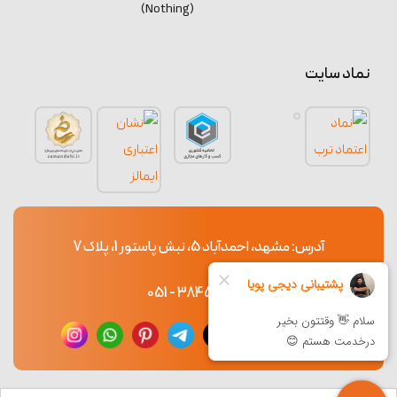
(Nothing)
نماد سایت
آدرس: مشهد، احمدآباد 5، نبش پاستور 1، پلاک 7
38453765 - 051