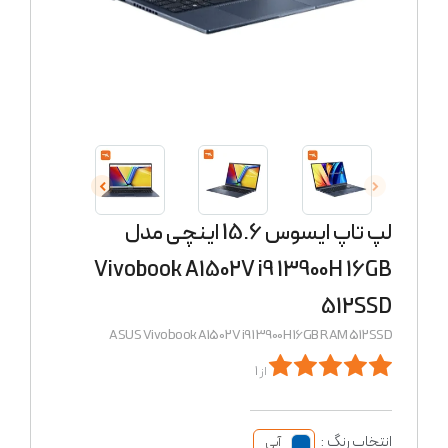
لپ تاپ ایسوس 15.6 اینچی مدل
Vivobook A1502V i9 13900H 16GB
512SSD
ASUS Vivobook A1502V i9 13900H 16GB RAM 512SSD
از 1
انتخاب رنگ :
آبی