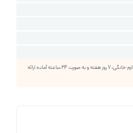
فروشگاه اینترنتی دیجی پویا، بزرگترین واردکننده انواع گوشی موبایل، تبلت، ساعت هوشمند، لوازم صوتی و تصویری و انواع لوازم خانگی، 7 روز هفته و به صورت 24 ساعته آماده ارائه