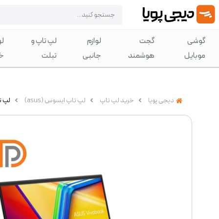
گوشی
گجت
لوازم
لپ تاپ و
لو
موبایل
هوشمند
جانبی
تبلت
خ
دیجی پویا
خرید لپ تاپ
لپ تاپ ایسوس (asus)
لپ تاپ ایسوس 15.6 