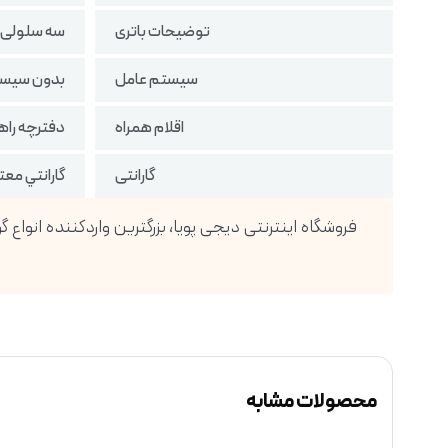
توضیحات باتری
سه سلولی 42WH
سیستم عامل
بدون سیست
اقلام همراه
دفترچه راهنم
گارانتی
گارانتي مع
محصولات مشابه