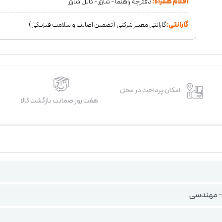
اقلام همراه:
دفترچه راهنما - شارژر - کابل شارژر
گارانتی:
گارانتي معتبر شركتي (تضمين اصالت و سلامت فیزیکی)
امکان پرداخت در محل
هفت روز ضمانت بازگشت کالا
 - مهندسی