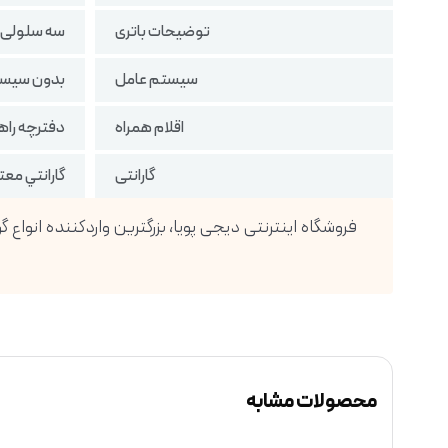
توضیحات باتری
سه سلولی 42WH
سیستم عامل
بدون سیست
اقلام همراه
دفترچه راهنم
گارانتی
گارانتي مع
محصولات مشابه