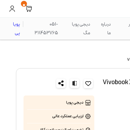
0
درباره
دیجی پویا
051-
پویا
ما
مگ
38453765
پی
Vivobook X1504VA-
دیجی پویا
ارزیابی عملکرد
عالی
تضمین اصالت و سلامت کالا