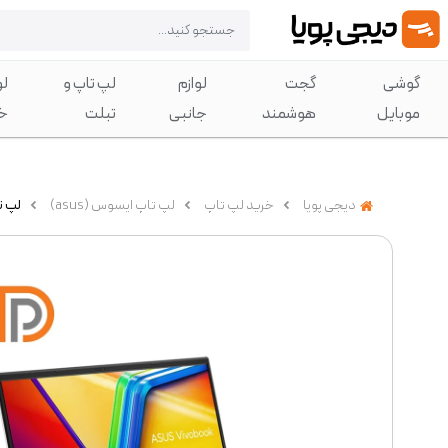
گوشی
گجت
لوازم
لپ تاپ و
لو
موبایل
هوشمند
جانبی
تبلت
خ
دیجی پویا
خرید لپ تاپ
لپ تاپ ایسوس (asus)
لپ تاپ ایسوس 15.6 ا