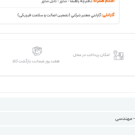
اقلام همراه:
دفترچه راهنما - شارژر - کابل شارژر
گارانتی:
گارانتي معتبر شركتي (تضمين اصالت و سلامت فیزیکی)
امکان پرداخت در محل
هفت روز ضمانت بازگشت کالا
 - مهندسی