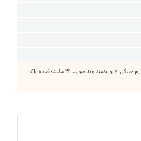
فروشگاه اینترنتی دیجی پویا، بزرگترین واردکننده انواع گوشی موبایل، تبلت، ساعت هوشمند، لوازم صوتی و تصویری و انواع لوازم خانگی، 7 روز هفته و به صورت 24 ساعته آماده ارائه