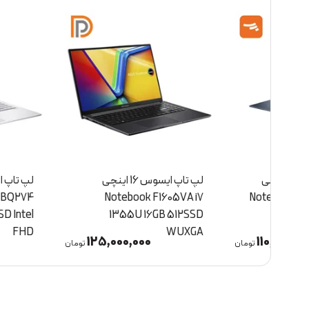
ی
لپ تاپ ایسوس 16 اینچی
 F1504VA-BQ274
Notebook F1605VA i7
No
 16GB 512SSD Intel
1355U 16GB 512SSD
FHD
WUXGA
0,000
125,000,000
1
تومان
تومان