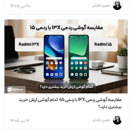
ثمین عادل
20 تير 1405
مقایسه گوشی ردمی 13X با ردمی 15؛ کدام گوشی ارزش خرید
بیشتری دارد؟
ثمین عادل
14 تير 1405