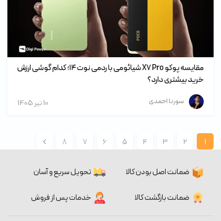
مقایسه پوکو X۷ Pro شیائومی با ردمی نوت ۱۴؛ کدام گوشی ارزش
خرید بیشتری دارد؟
سورنا احمدی
10 تير 1405
8
7
6
5
4
3
2
1
ضمانت اصل بودن کالا
تحویل سریع و آسان
ضمانت بازگشت کالا
خدمات پس از فروش