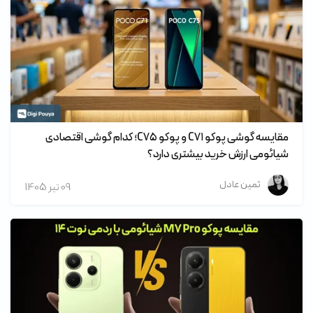
مقایسه گوشی پوکو C۷۱ و پوکو C۷۵؛ کدام گوشی اقتصادی
شیائومی ارزش خرید بیشتری دارد؟
ثمین عادل
09 تير 1405