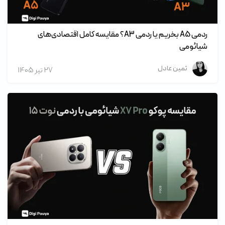
ردمی A5 بخریم یا ردمی A3؟ مقایسه کامل اقتصادی‌های
شیائومی
ثمین عادل
27 تير 1405