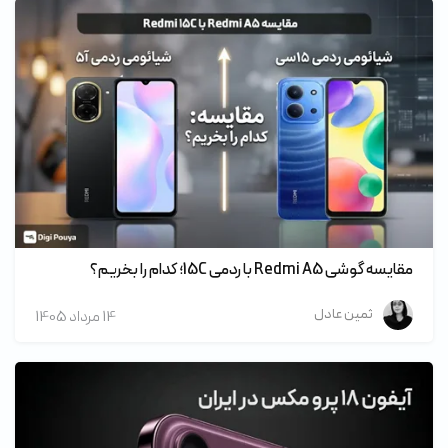
مقایسه گوشی Redmi A5 با ردمی 15C؛ کدام را بخریم؟
ثمین عادل
14 مرداد 1405