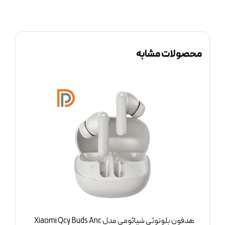
محصولات مشابه
هدفون بلوتوثی شیائومی مدل Xiaomi Qcy Buds Anc
ق