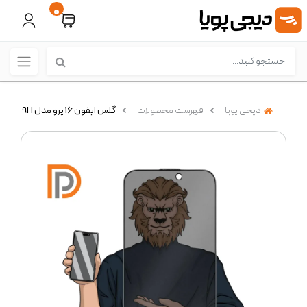
0
دیجی پویا
فهرست محصولات
گلس ایفون 16 پرو مدل 9H استیو ( Green Lion)