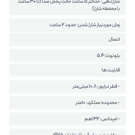
شارژدهی: حداکثر 5 ساعت حالت پخش صدا (تا 30 ساعت
با محفظه شارژ)
زمان موردنیاز شارژ شدن: حدود 2 ساعت
اتصال
بلوتوث:5.4
قابلیت ها
- قطر درایور: 10.8 میلی‌متر
- محدوده عملکرد: 10متر
- امپدانس: 32 اهم