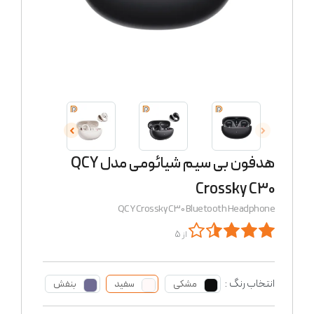
هدفون بی سیم شیائومی مدل QCY
Crossky C30
QCY Crossky C30 Bluetooth Headphone
از 5
انتخاب رنگ :
مشکی
سفید
بنفش