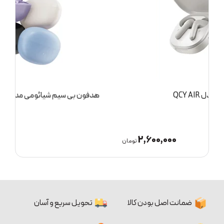
هدفون بی سیم شیائومی مدل QCY Crossky C10
ه
2,300,000
ان
تومان
ضمانت اصل بودن کالا
تحویل سریع و آسان