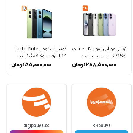
گوشی موبایل آیفون 17 با ظرفیت
گوشی شیائومی Redmi Note
256 گیگابایت رجیستر شده
14 با ظرفیت 8/256 گیگابایت
(پارت CHA) - Not Active
(گلوبال)
8 گیگابایت
288,500,000
تومان
55,000,000
تومان
digipouya.co
RHpouya