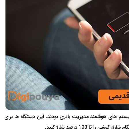
 تر آیفون مانند سری های 5، 6 و 7 فاقد سیستم های هوشمند مدیریت باتری بودند. این دستگاه ها برای
ا تا 100 درصد شارژ کنید.