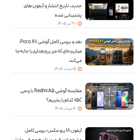
جدید، تاریخ انتشار و آیفون‌ های
پشتیبانی‌ شده
30 تير 1405
نقد و بررسی کامل گوشی Poco X7؛
میان‌رده‌ای که مرز پرچم‌داری را جابه‌جا
می‌کند
15 مرداد 1405
مقایسه گوشی Redmi A5 با ردمی
15C؛ کدام را بخریم؟
14 مرداد 1405
آیفون 18 پرو مکس؛ بررسی کامل
مشخصات، قیمت، تاریخ معرفی و ارزش