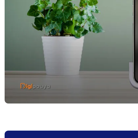
Note  با
گوشی موبایل شیائومی Poco
گوشی سامسونگ Galaxy A56
C75 پوکو ظرفیت 8/256
5G با ظرفیت 8/128 گیگابایت
گیگابایت (گلوبال)
(ویتنام)
ومان
44,000,000
تومان
83,000,000
تومان