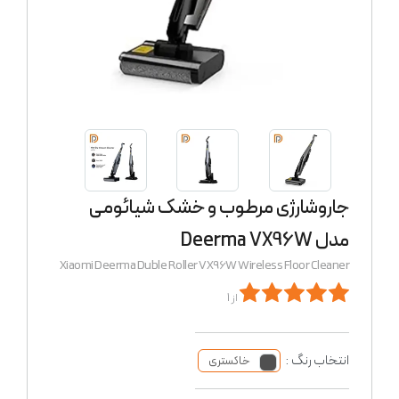
جاروشارژی مرطوب و خشک شیائومی
مدل Deerma VX96W
Xiaomi Deerma Duble Roller VX96W Wireless Floor Cleaner
از 1
انتخاب رنگ :
خاکستری