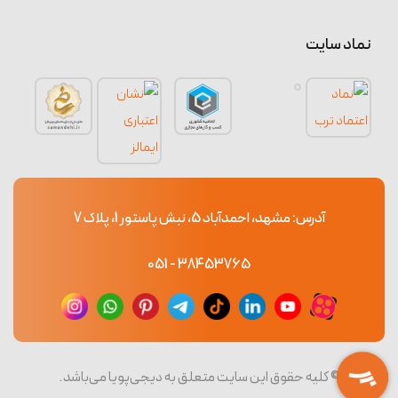
نماد سایت
آدرس: مشهد، احمدآباد 5، نبش پاستور 1، پلاک 7
38453765 - 051
© کلیه حقوق این سایت متعلق به دیجی‌پویا می‌باشد.