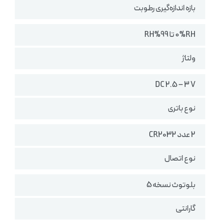
بازه اندازه‌گیری رطوبت
0%RH تا 99%RH
ولتاژ
DC 2.5 – 3 V
نوع باتری
2 عدد CR2032
نوع اتصال
بلوتوث نسخه 5
گارانتی