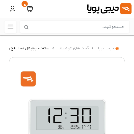
0
دیجی پویا
گجت های هوشمند
ساعت دیجیتال دماسنج و رطوبت سنج شی