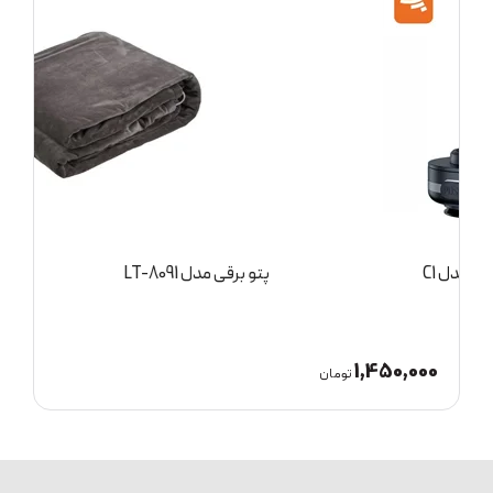
پتو برقی مدل LT-8091
م
3,000,000
ان
تومان