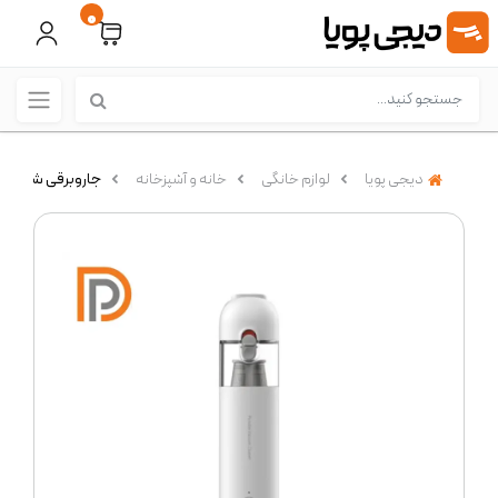
0
دیجی پویا
لوازم خانگی
خانه و آشپزخانه
جاروبرقی شیائومی مدل  Mini (SSXCQ01X