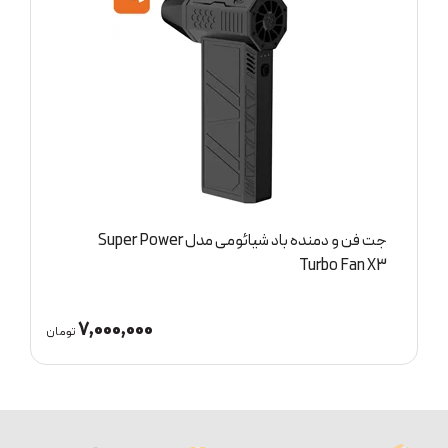
جت فن و دمنده باد شیائومی مدل Super Power
ج
Turbo Fan X3
7,000,000
ان
تومان