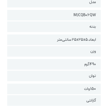
مدل
MJCQB06QW
بدنه
ابعاد ۲۵x۲۵x۵ سانتی‌متر
وزن
490 گرم
توان
150 وات
گارانتی