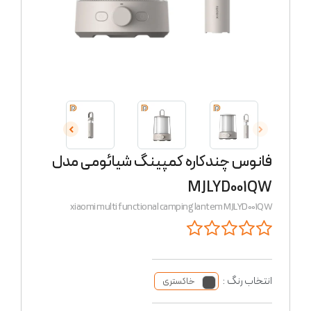
فانوس چندکاره کمپینگ شیائومی مدل
MJLYD001QW
xiaomi multi functional camping lantem MJLYD001QW
انتخاب رنگ :
خاکستری