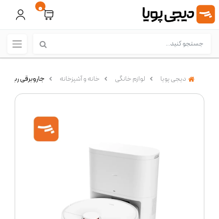
0
دیجی پویا
لوازم خانگی
خانه و آشپزخانه
جاروبرقی رباتیک شیائومی 