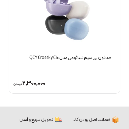
هدفون بی سیم شیائومی مدل QCY Crossky C10
ه
2,300,000
ان
تومان
ضمانت اصل بودن کالا
تحویل سریع و آسان