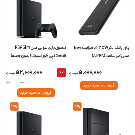
پاور بانک انکر 22.5W با ظرفیت 10000
کنسول بازی سونی مدل PS4 Slim
میلی‌آمپر ساعت (A1248)
500GB کپی خور استوک (بدون جعبه)
52,000,000
5,000,000
9٪
تومان
تومان
57,100,000
افزودن به سبد خرید
افزودن به سبد خرید