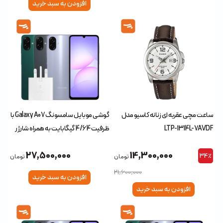
افزودن به سبد خرید
ساعت مچی عقربه ای زنانه کاسیو مدل
گوشی موبایل سامسونگ Galaxy A07 با
LTP-1314L-7AVDF
ظرفیت 4/64 گیگابایت به همراه شارژر
(چین)
27,500,000
14,300,000
34٪
تومان
تومان
21,600,000
افزودن به سبد خرید
افزودن به سبد خرید