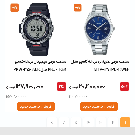
ساعت مچی عقربه ای مردانه کاسیو مدل
ساعت مچی دیجیتال مردانه کاسیو
MTP-1302PD-2AVEF
PRO-TREK مدل PRW-35-1ADR
127,900,000
20,400,000
19٪
50٪
تومان
تومان
157,800,000
40,700,000
افزودن به سبد خرید
افزودن به سبد خرید
6
5
4
3
2
1