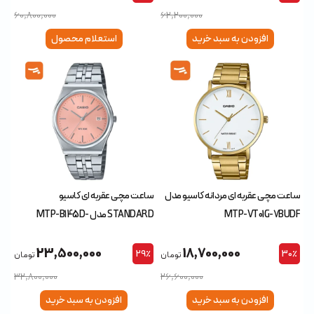
60,800,000
62,200,000
افزودن به سبد خرید
استعلام محصول
ساعت مچی عقربه ای مردانه کاسیو مدل
ساعت مچی عقربه‌ ای کاسیو
MTP-VT01G-7BUDF
STANDARD مدل MTP-B145D-
4AVDF
23,500,000
18,700,000
29٪
30٪
تومان
تومان
32,800,000
26,600,000
افزودن به سبد خرید
افزودن به سبد خرید