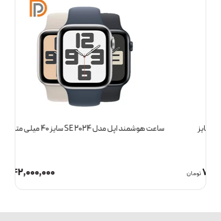
ساعت هوشمند اپل مدل SE 2024 سایز 40 میلی متری
س
42,000,000
ان
تومان