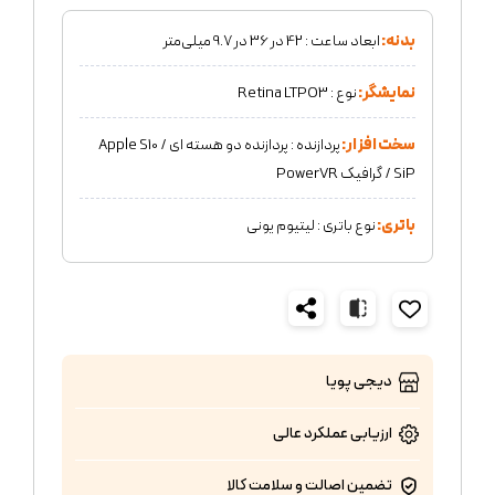
بدنه:
ابعاد ساعت : 42 در 36 در 9.7 میلی‌متر
نمایشگر:
نوع : Retina LTPO3
سخت افزار:
پردازنده : پردازنده دو هسته ای / Apple S10
SiP / گرافیک PowerVR
باتری:
نوع باتری : لیتیوم یونی
دیجی پویا
ارزیابی عملکرد
عالی
تضمین اصالت و سلامت کالا