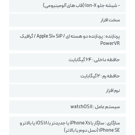
- شیشه جلو Ion-X (قاب های آلومینیومی)
سخت افزار
پردازنده : پردازنده دو هسته ای / Apple S10 SiP / گرافیک
PowerVR
حافظه داخلی : 64 گیگابایت
حافظه رم : 2 گیگابایت
نرم افزار
سیستم عامل : watchOS 11
سازگاری : سازگار با iPhone Xs یا جدیدتر با iOS 18 یا بالاتر و
iPhone SE (نسل دوم یا بالاتر)