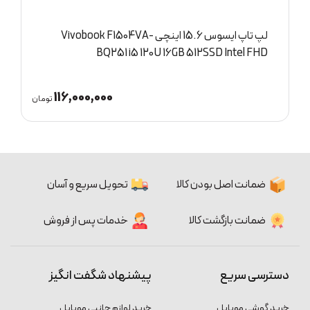
لپ تاپ ایسوس 15.6 اینچی Vivobook F1504VA-
D
BQ251 i5 120U 16GB 512SSD Intel FHD
116,000,000
ان
تومان
ضمانت اصل بودن کالا
تحویل سریع و آسان
ضمانت بازگشت کالا
خدمات پس از فروش
دسترسی سریع
پیشنهاد شگفت انگیز
خرید گوشی موبایل
خرید لوازم جانبی موبایل