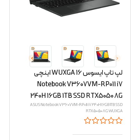
لپ تاپ ایسوس 16 WUXGA اینچی
Notebook V3607VM-RP011 i7
240H 16GB 1TB SSD RTX5050 8G
ASUS Notebook V3607VM-RP011 i7 240H 16GB 1TB SSD
RTX5050 8G WUXGA